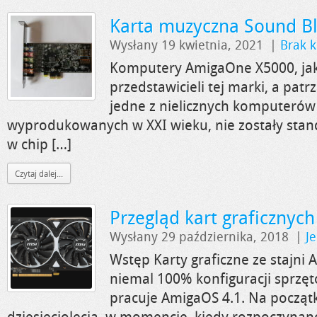
Karta muzyczna Sound Bl
Wysłany 19 kwietnia, 2021
|
Brak 
Komputery AmigaOne X5000, jako
przedstawicieli tej marki, a patr
jedne z nielicznych komputerów
wyprodukowanych w XXI wieku, nie zostały st
w chip […]
Czytaj dalej...
Przegląd kart graficznyc
Wysłany 29 października, 2018
|
J
Wstęp Karty graficzne ze stajn
niemal 100% konfiguracji sprzęt
pracuje AmigaOS 4.1. Na począt
dziesięciolecia, w momencie, kiedy rozpoczynan