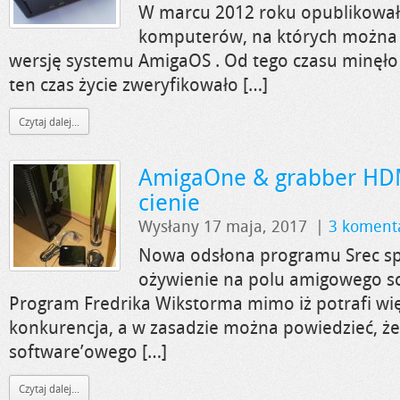
W marcu 2012 roku opublikował
komputerów, na których można
wersję systemu AmigaOS . Od tego czasu minęło 
ten czas życie zweryfikowało […]
Czytaj dalej...
AmigaOne & grabber HDMi
cienie
Wysłany 17 maja, 2017
|
3 koment
Nowa odsłona programu Srec 
ożywienie na polu amigowego sc
Program Fredrika Wikstorma mimo iż potrafi wię
konkurencja, a w zasadzie można powiedzieć, ż
software’owego […]
Czytaj dalej...