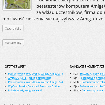
betatesterów komputera Amiga
za wkład uczestników, firma obi
możliwość cieszenia się najszybszą z Amig, dużo
Czytaj dalej...
Starsze wpisy
OSTATNIE WPISY
NAJNOWSZE KOMENTARZE
Podsumowanie roku 2025 w świecie AmigaOS 4
j-23
-
Historia Amigi w Pols
AmigaOS 4.1 FE – trzecia aktualizacja
DjX
-
Podsumowanie roku 2
Podsumowanie roku 2024 w świecie AmigaOS 4
Mufa
-
Podsumowanie roku
WipEout Rewrite Enhanced Fantomas Edition
DjX
-
Podsumowanie roku 2
Polskie kanały amigowe na YT
Bilbo
-
Qemu – czyli moje 