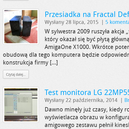
Przesiadka na Fractal De
Wysłany 28 lipca, 2015
|
5 koment
W sylwestra 2009 ruszyła akcja „
który okazał się być płytą głów
AmigaOne X1000. Wkrótce potem
obudową dla tego komputera będzie odpowied
konstrukcja firmy […]
Czytaj dalej...
Test monitora LG 22MP5
Wysłany 22 października, 2014
|
B
Dawno minęły już czasy, kiedy 
wyświetlacza obrazu w konfigura
amigowego zestawu pełnił kines