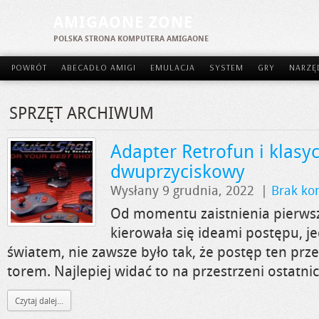
AMIGAONE ZONE
POLSKA STRONA KOMPUTERA AMIGAONE
POWRÓT
ABECADŁO AMIGI
EMULACJA
SYSTEM
GRY
NARZĘ
SPRZĘT ARCHIWUM
Adapter Retrofun i klasyc
dwuprzyciskowy
Wysłany 9 grudnia, 2022
|
Brak ko
Od momentu zaistnienia pierwsze
kierowała się ideami postępu, je
światem, nie zawsze było tak, że postęp ten pr
torem. Najlepiej widać to na przestrzeni ostatni
Czytaj dalej...