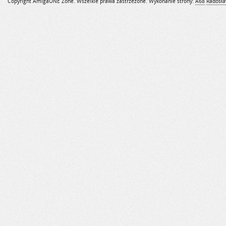
Copyright AmigaONE Zone. Wszelkie prawa zastrzeżone. Wykonanie strony:
A68
Radosła