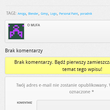
,
,
,
,
,
TAGI:
Amiga
Blender
Gimp
Logo
Personal Paint
poradnik
O MUFA
Brak komentarzy
Brak komentarzy. Bądź pierwszy zamieszcz
temat tego wpisu!
Twój adres e-mail nie zostanie opublikowany.
oznaczone
*
KOMENTARZ