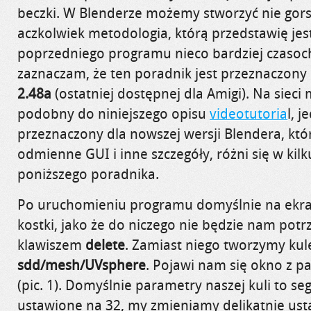
beczki. W Blenderze możemy stworzyć nie gors
aczkolwiek metodologia, którą
przedstawię je
poprzedniego programu nieco bardziej czasoc
zaznaczam, że ten poradnik jest przeznaczony
2.
48a
(ostatniej dostępnej dla Amigi). Na sieci
podobny do niniejszego opisu
videotutoria
l
, j
przeznaczony dla nowszej wersji Blendera, któ
odmienne GUI i inne szczegóły, różni się w kil
poniższego poradnika.
Po uruchomieniu programu domyślnie na ekran
kostki, jako że do niczego nie
będzie nam potr
klawiszem
delete
.
Zamiast niego tworzymy kul
sdd
/
mesh
/
UVsphere
. Pojawi nam się okno z 
(pic. 1). Domyślnie parametry naszej kuli to s
ustawione na 32, my zmieniamy delikatnie us