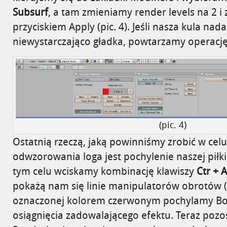
Subsurf
, a tam zmieniamy
render
levels
na 2 i
przyciskiem
Apply (pic. 4)
. Jeśli nasza kula nadal
niewystarczająco gładka, powtarzamy operację
(pic. 4)
Ostatnią rzeczą, jaką
powinniśmy zrobić w celu
odwzorowania loga jest pochylenie naszej piłki 
tym celu wciskamy kombinację klawiszy
Ctr
+ A
pokażą nam się linie manipulatorów obrotów (p
oznaczonej kolorem czerwonym pochylamy
Bo
osiągnięcia zadowalającego efektu. Teraz pozos