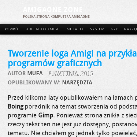
AMIGAONE ZONE
POLSKA STRONA KOMPUTERA AMIGAONE
POWRÓT
ABECADŁO AMIGI
EMULACJA
SYSTEM
GRY
NARZĘ
Tworzenie loga Amigi na przykł
programów graficznych
AUTOR
MUFA
–
8 KWIETNIA, 2015
OPUBLIKOWANY W:
NARZĘDZIA
Przed kilkoma laty opublikowałem na łamach 
Boing
poradnik na temat stworzenia od podst
programie
Gimp
. Ponieważ strona znikła z sieci
rzeczy tekst ten nie jest już dostępny, postan
tematu. Nie chciałem go jednak tylko powielać