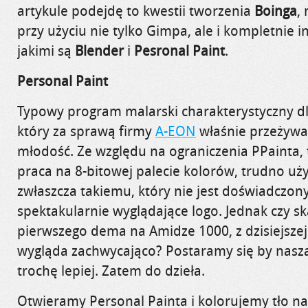
artykule podejdę to kwestii tworzenia
Boinga
,
przy użyciu nie tylko Gimpa, ale i kompletnie
jakimi są
Blender
i
Pesronal
Paint
.
Personal
Paint
Typowy program malarski charakterystyczny dl
który za sprawą firmy
A-EON
właśnie przeżywa
młodość. Ze względu na ograniczenia
PPainta
,
praca na 8-bitowej palecie kolorów, trudno uż
zwłaszcza takiemu, który nie jest doświadczon
spektakularnie wyglądające logo. Jednak czy sk
pierwszego dema na Amidze 1000, z dzisiejsze
wygląda zachwycająco?
Postaramy się by nasza
trochę lepiej.
Zatem do dzieła.
Otwieramy Personal
Painta
i kolorujemy tło na 