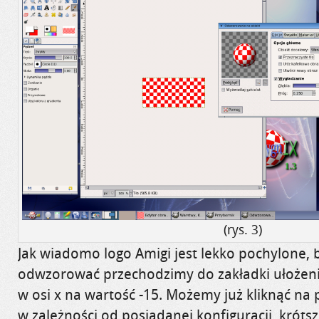
(rys. 3)
Jak
wiadomo logo Amigi jest lekko pochylone,
odwzorować przechodzimy
do zakładki ułożen
w osi x na wartość -15. Możemy już
kliknąć na
p
w zależności od posiadanej konfiguracji, króts