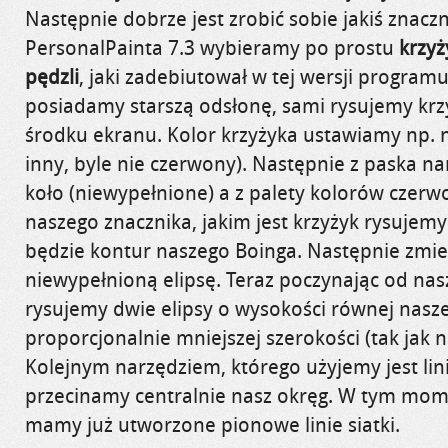
Następnie dobrze jest zrobić sobie jakiś znaczni
PersonalPainta 7.3 wybieramy po prostu
krzyż
pędzli
,
jaki zadebiutował w tej wersji programu,
posiadamy starszą odsłonę, sami rysujemy krz
środku ekranu. Kolor krzyżyka ustawiamy np. na
inny, byle nie czerwony). Następnie z paska n
koło (niewypełnione) a z palety kolorów czer
naszego znacznika, jakim jest krzyżyk rysujem
będzie kontur naszego
Boinga
. Następnie zmi
niewypełnioną elipsę. Teraz
poczynając od nas
rysujemy dwie elipsy o wysokości równej nas
proporcjonalnie mniejszej szerokości (tak jak n
Kolejnym narzędziem, którego
użyjemy jest lin
przecinamy centralnie nasz okręg. W tym mom
mamy już utworzone pionowe linie siatki.