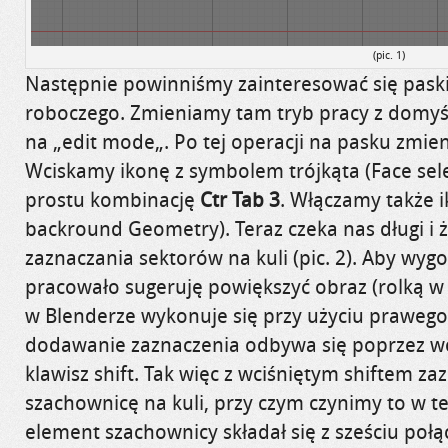
(pic. 1)
Następnie powinniśmy zainteresować się pask
roboczego. Zmieniamy tam tryb pracy z domy
na
„
edit
mode
„. Po tej operacji na pasku zmie
Wciskamy ikonę z symbolem trójkąta (Face
sel
prostu kombinację
Ctr
Tab
3
. Włączamy także 
backround
Geometry). Teraz czeka nas długi i
zaznaczania sektorów na kuli (pic. 2). Aby wyg
pracowało sugeruję powiększyć obraz (
rolką w
w Blenderze wykonuje się przy użyciu prawego
dodawanie zaznaczenia odbywa się poprzez w
klawisz shift. Tak więc
z wciśniętym
shiftem za
szachownicę na kuli, przy czym
czynimy to w t
element szachownicy składał się z sześciu poł