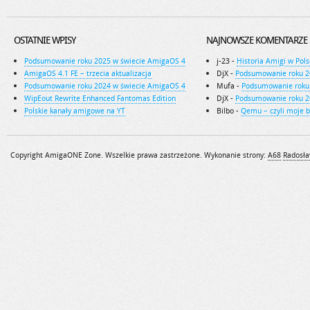
OSTATNIE WPISY
NAJNOWSZE KOMENTARZE
Podsumowanie roku 2025 w świecie AmigaOS 4
j-23
-
Historia Amigi w Pols
AmigaOS 4.1 FE – trzecia aktualizacja
DjX
-
Podsumowanie roku 2
Podsumowanie roku 2024 w świecie AmigaOS 4
Mufa
-
Podsumowanie roku
WipEout Rewrite Enhanced Fantomas Edition
DjX
-
Podsumowanie roku 2
Polskie kanały amigowe na YT
Bilbo
-
Qemu – czyli moje 
Copyright AmigaONE Zone. Wszelkie prawa zastrzeżone. Wykonanie strony:
A68
Radosła