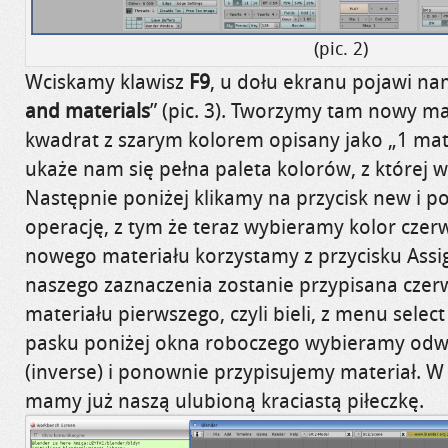
(pic. 2)
Wciskamy klawisz
F9
, u dołu ekranu pojawi na
and
materials
” (pic. 3). Tworzymy tam nowy mat
kwadrat z szarym kolorem opisany jako
„
1 ma
ukaże nam się pełna paleta kolorów, z której 
Następnie poniżej klikamy na przycisk new i 
operację, z tym że teraz wybieramy kolor cze
nowego materiału korzystamy z przycisku
Assi
naszego zaznaczenia zostanie przypisana czer
materiału pierwszego, czyli bieli, z menu
select
pasku poniżej okna roboczego wybieramy odw
(
inverse
) i ponownie przypisujemy materiał.
mamy już naszą ulubioną kraciastą piłeczkę.