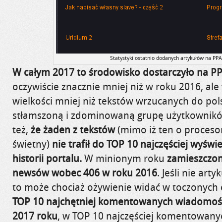
Statystyki ostatnio dodanych artykułów na PPA
W całym 2017 to środowisko dostarczyło na PP
oczywiście znacznie mniej niż w roku 2016, ale 
wielkości mniej niż tekstów wrzucanych do pols
stłamszoną i zdominowaną grupę użytkownik
też,
że żaden z tekstów
(mimo iż ten o proceso
świetny)
nie trafił do TOP 10 najczęściej wyśw
historii portalu.
W minionym roku
zamieszczon
newsów wobec 406 w roku 2016
. Jeśli nie art
to może chociaż ożywienie widać w toczonych
TOP 10 najchętniej komentowanych wiadomośc
2017 roku
, w TOP 10 najczęściej komentowanyc