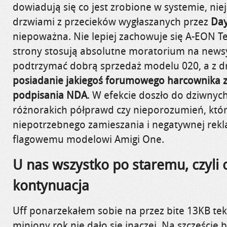
dowiadują się co jest zrobione w systemie, ni
drzwiami z przecieków wygłaszanych przez
Da
niepoważna. Nie lepiej zachowuje się A-EON Te
strony stosują absolutne moratorium na news
podtrzymać dobrą sprzedaż modelu 020, a z d
posiadanie jakiegoś forumowego harcownika 
podpisania NDA
. W efekcie doszło do dziwnyc
różnorakich półprawd czy nieporozumień, które
niepotrzebnego zamieszania i negatywnej rekl
flagowemu modelowi Amigi One.
U nas wszystko po staremu, czyli
kontynuacja
Uff ponarzekałem sobie na przez bite 13KB teks
miniony rok nie dało się inaczej. Na szczęście b