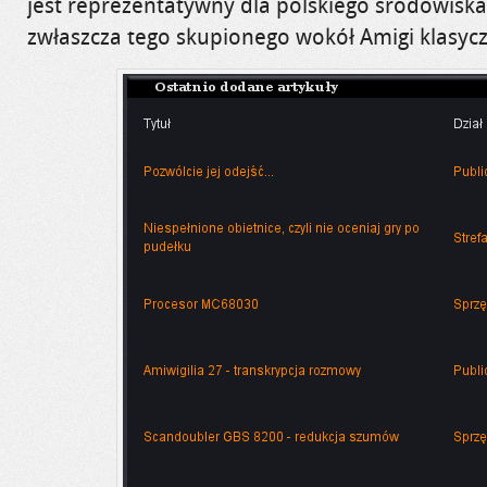
jest reprezentatywny dla polskiego środowisk
zwłaszcza tego skupionego wokół Amigi klasycz