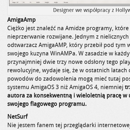
Designer we współpracy z Holly
AmigaAmp
Ciężko jest znaleźć na Amidze programy, któr
nieprzerwanie rozwijane. Jednym z nielicznych
odtwarzacz AmigaAMP, który przebił pod tym
swojego kuzyna WinAMPa. W zasadzie w każd
przynajmniej dwie trzy nowe odsłony tego play
rewolucyjne, wydaje się, że w ostatnich latach
powodów do zadowolenia mogą mieć tutaj posi
systemu AmigaOS 3 niż AmigaOS 4, niemniej
t
autora za konsekwentną i wieloletnią pracę w
swojego flagowego programu.
NetSurf
Nie jestem fanem tej przeglądarki internetowe