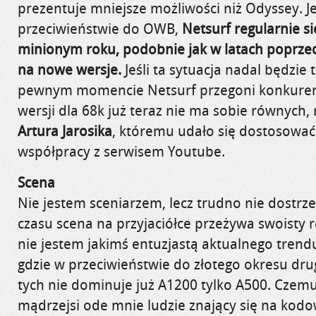
prezentuje mniejsze możliwości niż Odyssey. 
przeciwieństwie do OWB,
Netsurf regularnie si
minionym roku, podobnie jak w latach poprzed
na nowe wersje.
Jeśli ta sytuacja nadal będzie 
pewnym momencie Netsurf przegoni konkuren
wersji dla 68k już teraz nie ma sobie równych
Artura Jarosika
, któremu udało się dostosować
współpracy z serwisem Youtube.
Scena
Nie jestem sceniarzem, lecz trudno nie dostrz
czasu scena na przyjaciółce przeżywa swoisty 
nie jestem jakimś entuzjastą aktualnego tren
gdzie w przeciwieństwie do złotego okresu drug
tych nie dominuje już A1200 tylko A500. Czem
mądrzejsi ode mnie ludzie znający się na kod