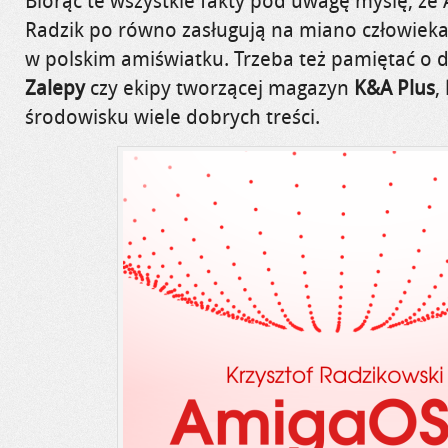
Biorąc te wszystkie fakty pod uwagę myślę, że
Radzik po równo zasługują na miano człowieka
w polskim amiświatku. Trzeba też pamiętać o d
Zalepy
czy ekipy tworzącej magazyn
K&A Plus
,
środowisku wiele dobrych treści.