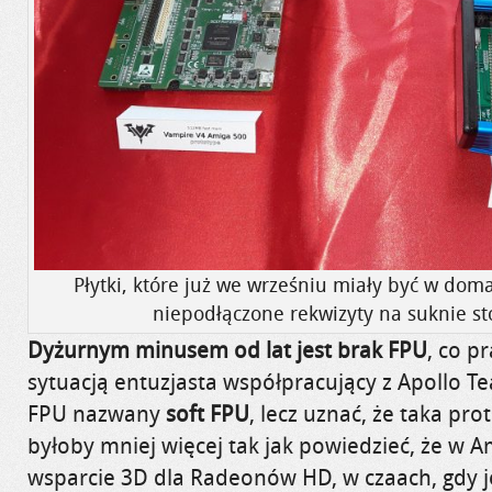
Płytki, które już we wrześniu miały być w dom
niepodłączone rekwizyty na suknie s
Dyżurnym minusem od lat jest brak FPU
, co 
sytuacją entuzjasta współpracujący z Apollo T
FPU nazwany
soft FPU
, lecz uznać, że taka pro
byłoby mniej więcej tak jak powiedzieć, że w 
wsparcie 3D dla Radeonów HD, w czaach, gdy