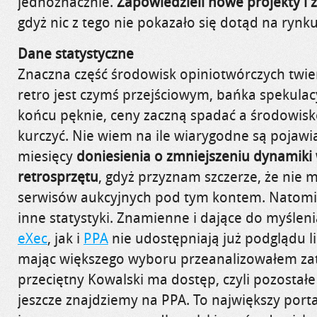
jednoznacznie.
Zapowiedzieli nowe projekty i za
gdyż nic z tego nie pokazało się dotąd na rynku
Dane statystyczne
Znaczna część środowisk opiniotwórczych twie
retro jest czymś przejściowym, bańka spekulac
końcu pęknie, ceny zaczną spadać a środowis
kurczyć. Nie wiem na ile wiarygodne są pojawia
miesięcy
doniesienia o zmniejszeniu dynamiki
retrosprzętu
, gdyż przyznam szczerze, że nie 
serwisów aukcyjnych pod tym kontem. Natomi
inne statystyki. Znamienne i dające do myśleni
eXec
, jak i
PPA
nie udostępniają już podglądu l
mając większego wyboru przeanalizowałem za
przeciętny Kowalski ma dostęp, czyli pozostałe s
jeszcze znajdziemy na PPA. To największy portal