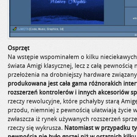
Osprzęt
Na wstępie wspominałem o kilku nieciekawych 
świata Amigi klasycznej, lecz z całą pewnością
przełożenia na drobniejszy hardware związany
produkowana jest cała gama różnorakich interf
rozszerzeń kontrolerów i innych akcesoriów s
rzeczy rewolucyjne, które pchałyby starą Amig
przodu, niemniej z pewnością ułatwiają życie
zwłaszcza iż rynek używanych rozszerzeń sprzed
rzeczy się wykrusza.
Natomiast w przypadku t
pewnością nie było gorzej niż w ostatnich kilku