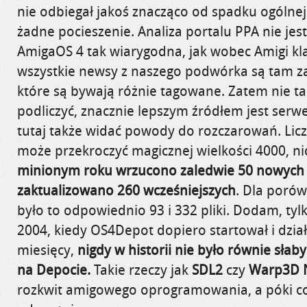
nie odbiegał jakoś znacząco od spadku ogólnej
żadne pocieszenie. Analiza portalu PPA nie je
AmigaOS 4 tak wiarygodna, jak wobec Amigi kla
wszystkie newsy z naszego podwórka są tam za
które są bywają różnie tagowane. Zatem nie ta
podliczyć, znacznie lepszym źródłem jest serw
tutaj także widać powody do rozczarowań. Licz
może przekroczyć magicznej wielkości 4000, n
minionym roku wrzucono zaledwie 50 nowych 
zaktualizowano 260 wcześniejszych
. Dla porów
było to odpowiednio 93 i 332 pliki. Dodam, tyl
2004, kiedy OS4Depot dopiero startował i dział
miesięcy,
nigdy w historii nie było równie słab
na Depocie.
Takie rzeczy jak
SDL2
czy
Warp3D 
rozkwit amigowego oprogramowania, a póki co