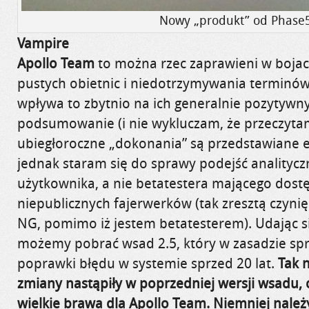
Nowy „produkt” od Phase
Vampire
Apollo Team
to można rzec zaprawieni w bojac
pustych obietnic i niedotrzymywania terminów
wpływa to zbytnio na ich generalnie pozytywny
podsumowanie (i nie wykluczam, że przeczytam
ubiegłoroczne „dokonania” są przedstawiane e
jednak staram się do sprawy podejść analityczn
użytkownika, a nie betatestera mającego dost
niepublicznych fajerwerków (tak zresztą czyni
NG, pomimo iż jestem betatesterem). Udając si
możemy pobrać wsad 2.5, który w zasadzie spr
poprawki błędu w systemie sprzed 20 lat.
Tak 
zmiany nastąpiły w poprzedniej wersji wsadu, cz
wielkie brawa dla Apollo Team. Niemniej należ