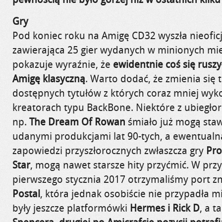
Gry
Pod koniec roku na Amigę CD32 wyszła nieofic
zawierająca 25 gier wydanych w minionych mies
pokazuje wyraźnie, że
ewidentnie coś się ruszy
Amigę klasyczną
. Warto dodać, że zmienia się 
dostępnych tytułów z których coraz mniej wyk
kreatorach typu BackBone. Niektóre z ubiegło
np.
The Dream Of Rowan
śmiało już mogą staw
udanymi produkcjami lat 90-tych, a ewentualna
zapowiedzi przyszłorocznych zwłaszcza gry
Pro
Star
, mogą nawet starsze hity przyćmić. W pr
pierwszego stycznia 2017 otrzymaliśmy port zn
Postal
, która jednak osobiście nie przypadła m
były jeszcze platformówki
Hermes i Rick D
, a t