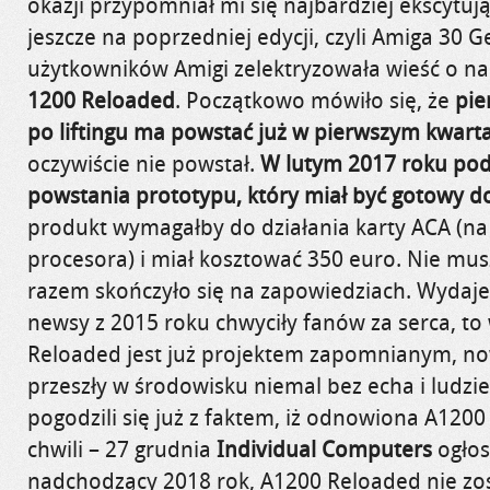
okazji przypomniał mi się najbardziej ekscytu
jeszcze na poprzedniej edycji, czyli Amiga 30
użytkowników Amigi zelektryzowała wieść o n
1200 Reloaded
. Początkowo mówiło się, że
pie
po liftingu ma powstać już w pierwszym kwart
oczywiście nie powstał.
W lutym 2017 roku po
powstania prototypu, który miał być gotowy d
produkt wymagałby do działania karty ACA (na 
procesora) i miał kosztować 350 euro. Nie mus
razem skończyło się na zapowiedziach. Wydaje s
newsy z 2015 roku chwyciły fanów za serca, t
Reloaded jest już projektem zapomnianym, n
przeszły w środowisku niemal bez echa i ludz
pogodzili się już z faktem, iż odnowiona A1200 t
chwili – 27 grudnia
Individual Computers
ogłos
nadchodzący 2018 rok, A1200 Reloaded nie zos