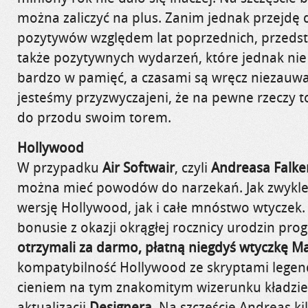
można zaliczyć na plus. Zanim jednak przejdę 
pozytywów względem lat poprzednich, przedst
także pozytywnych wydarzeń, które jednak nie
bardzo w pamięć, a czasami są wręcz niezauwa
jesteśmy przyzwyczajeni, że na pewne rzeczy t
do przodu swoim torem.
Hollywood
W przypadku
Air Softwair
, czyli
Andreasa Falk
można mieć powodów do narzekań. Jak zwykle
wersję Hollywood, jak i całe mnóstwo wtycze
bonusie z okazji okrągłej rocznicy urodzin pr
otrzymali za darmo, płatną niegdyś wtyczkę M
kompatybilność Hollywood ze skryptami legend
cieniem na tym znakomitym wizerunku kładzie s
aktualizacji
Designera
. Na szczęście Andreas k