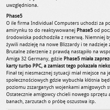
uwzględniona.
Phase5
O ile firma Individual Computers uchodzi za 
amirynku to do reaktywowanej
Phase5
od pocz
środowiska podchodziła z rezerwą. Niemniej byl
żywili nadzieję na nowe Blizzardy i te nadzieje
Brutalne zderzenie z prawdą nastąpiło na ws
Amiga 32 Germany, gdzie
Phase5 miała zapre
karty turbo PPC, a zamiast tego pokazała nie
Finał tej niesmacznej sytuacji miał miejsce na 
społecznościowych gdzie wybuchła kłótnia będ
poziomu zszarganych wojenkami amigowych s
Ostatecznie amigowcy chcieli nowego sprzętu a
banach, zarzutach o próbę oszustwa itp.