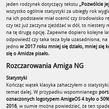
jeden rodzynek dotyczący tekstu
„Pozwólcie je
wszystko ogólnie statystyki za ubiegły rok wyg
na ich podstawie miał ocenić czy środowisko re
czy też już zaczyna zjeżdżać w dół, to niestet
na tę drugą opcję. Zapewne dopiero kolejne la
odpowiedź czy taka teza była uzasadniona, na 
jedno
w 2017 roku mniej się działo, mniej się
się o Amidze pisało.
Rozczarowania Amiga NG
Statystyki
Kończąc wątek klasyka zahaczyłem o statystyki
temat dalej. W przypadku wspomnianego
port
oznaczonych logotypem AmigaOS 4 było o 50%,
2016
, w sumie można powiedzieć, że ten spad