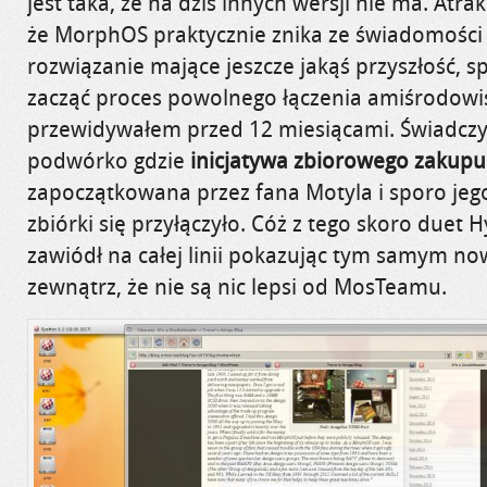
jest taka, że na dziś innych wersji nie ma. Atra
że MorphOS praktycznie znika ze świadomości 
rozwiązanie mające jeszcze jakąś przyszłość, sp
zacząć proces powolnego łączenia amiśrodowis
przewidywałem przed 12 miesiącami. Świadczy
podwórko gdzie
inicjatywa zbiorowego zakupu
zapoczątkowana przez fana Motyla i sporo jego
zbiórki się przyłączyło. Cóż z tego skoro duet
zawiódł na całej linii pokazując tym samym 
zewnątrz, że nie są nic lepsi od MosTeamu.