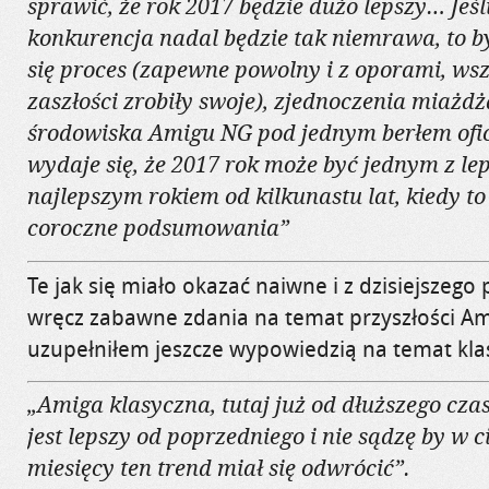
sprawić, że rok 2017 będzie dużo lepszy… Jeśli
konkurencja nadal będzie tak niemrawa, to b
się proces (zapewne powolny i z oporami, wsz
zaszłości zrobiły swoje), zjednoczenia miażdż
środowiska Amigu NG pod jednym berłem of
wydaje się, że 2017 rok może być jednym z le
najlepszym rokiem od kilkunastu lat, kiedy t
coroczne podsumowania”
Te jak się miało okazać naiwne i z dzisiejszego
wręcz zabawne zdania na temat przyszłości Am
uzupełniłem jeszcze wypowiedzią na temat kla
„Amiga klasyczna, tutaj już od dłuższego cza
jest lepszy od poprzedniego i nie sądzę by w 
miesięcy ten trend miał się odwrócić”.