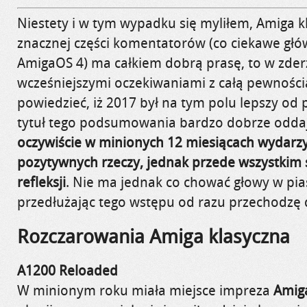
Niestety i w tym wypadku się myliłem, Amiga k
znacznej części komentatorów (co ciekawe głó
AmigaOS 4) ma całkiem dobrą prasę, to w zderz
wcześniejszymi oczekiwaniami z całą pewnośc
powiedzieć, iż 2017 był na tym polu lepszy od
tytuł tego podsumowania bardzo dobrze oddaje
oczywiście w minionych 12 miesiącach wydarzy
pozytywnych rzeczy, jednak przede wszystkim
refleksji
. Nie ma jednak co chować głowy w pia
przedłużając tego wstępu od razu przechodzę 
Rozczarowania Amiga klasyczna
A1200 Reloaded
W minionym roku miała miejsce impreza
Amig