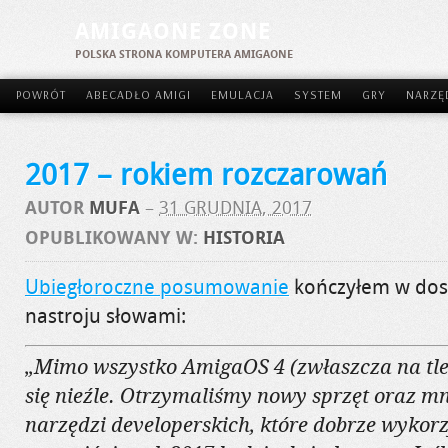
AMIGAONE ZONE
POLSKA STRONA KOMPUTERA AMIGAONE
POWRÓT
ABECADŁO AMIGI
EMULACJA
SYSTEM
GRY
NARZĘ
2017 – rokiem rozczarowań
AUTOR
MUFA
–
31 GRUDNIA, 2017
OPUBLIKOWANY W:
HISTORIA
Ubiegłoroczne posumowanie
kończyłem w dos
nastroju słowami:
„Mimo wszystko AmigaOS 4 (zwłaszcza na tle
się nieźle. Otrzymaliśmy nowy sprzęt oraz mn
narzędzi developerskich, które dobrze wykor