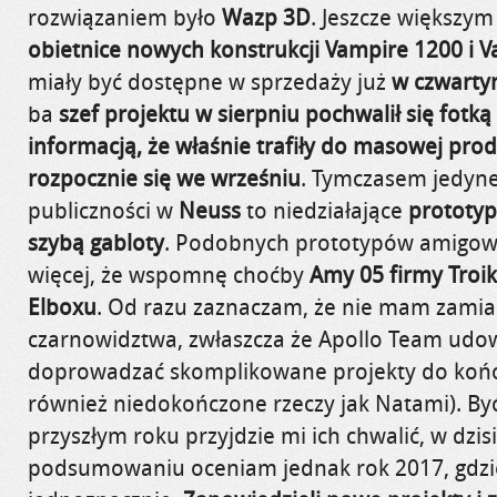
rozwiązaniem było
Wazp 3D
. Jeszcze większym
obietnice nowych konstrukcji Vampire 1200 i 
miały być dostępne w sprzedaży już
w czwarty
ba
szef projektu w sierpniu pochwalił się fotk
informacją, że właśnie trafiły do masowej prod
rozpocznie się we wrześniu
. Tymczasem jedyn
publiczności w
Neuss
to niedziałające
prototyp
szybą gabloty
. Podobnych prototypów amigowy 
więcej, że wspomnę choćby
Amy 05 firmy Troi
Elboxu
. Od razu zaznaczam, że nie mam zamia
czarnowidztwa, zwłaszcza że Apollo Team udowo
doprowadzać skomplikowane projekty do końc
również niedokończone rzeczy jak Natami). By
przyszłym roku przyjdzie mi ich chwalić, w dzis
podsumowaniu oceniam jednak rok 2017, gdzie