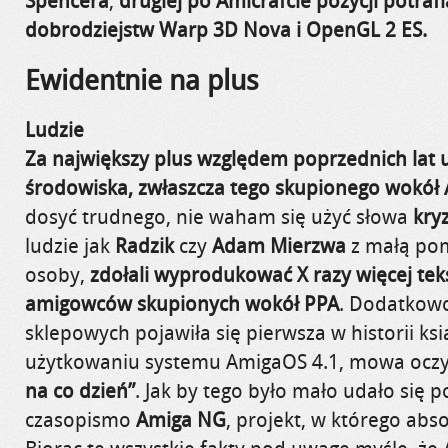
Spencera
,
drugiej po Amicrafcie pozycji potrafi
dobrodziejstw Warp 3D Nova i OpenGL 2 ES.
Ewidentnie na plus
Ludzie
Za największy plus względem poprzednich la
środowiska, zwłaszcza tego skupionego wokół
dosyć trudnego, nie waham się użyć słowa
kry
ludzie jak
Radzik
czy
Adam Mierzwa
z małą po
osoby,
zdołali wyprodukować X razy więcej tek
amigowców skupionych wokół PPA
. Dodatkow
sklepowych pojawiła się pierwsza w historii k
użytkowaniu systemu AmigaOS 4.1, mowa oczy
na co dzień”
. Jak by tego było mało udało się 
czasopismo
Amiga NG
, projekt, w którego abs