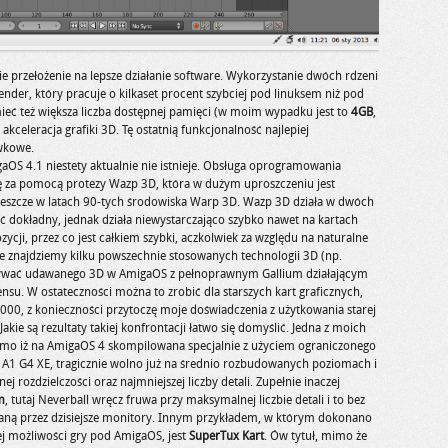
e przełożenie na lepsze działanie software. Wykorzystanie dwóch rdzeni
der, który pracuje o kilkaset procent szybciej pod linuksem niż pod
ieć też większa liczba dostępnej pamięci (w moim wypadku jest to
4GB
,
eleracja grafiki 3D. Tę ostatnią funkcjonalność najlepiej
wkowe.
OS 4.1 niestety aktualnie nie istnieje. Obsługa oprogramowania
ę za pomocą protezy Wazp 3D, która w dużym uproszczeniu jest
jeszcze w latach 90-tych środowiska Warp 3D. Wazp 3D działa w dwóch
yć dokładny, jednak działa niewystarczająco szybko nawet na kartach
zycji, przez co jest całkiem szybki, aczkolwiek za względu na naturalne
e znajdziemy kilku powszechnie stosowanych technologii 3D (np.
nywać udawanego 3D w AmigaOS z pełnoprawnym Gallium działającym
sensu. W ostateczności można to zrobić dla starszych kart graficznych,
1000, z konieczności przytoczę moje doświadczenia z użytkowania starej
ie są rezultaty takiej konfrontacji łatwo się domyślić. Jedna z moich
imo iż na AmigaOS 4 skompilowana specjalnie z użyciem ograniczonego
 A1 G4 XE, tragicznie wolno już na średnio rozbudowanych poziomach i
 rozdzielczości oraz najmniejszej liczby detali. Zupełnie inaczej
m
, tutaj Neverball wręcz fruwa przy maksymalnej liczbie detali i to bez
waną przez dzisiejsze monitory. Innym przykładem, w którym dokonano
iej możliwości gry pod AmigaOS, jest
SuperTux Kart
. Ów tytuł, mimo że