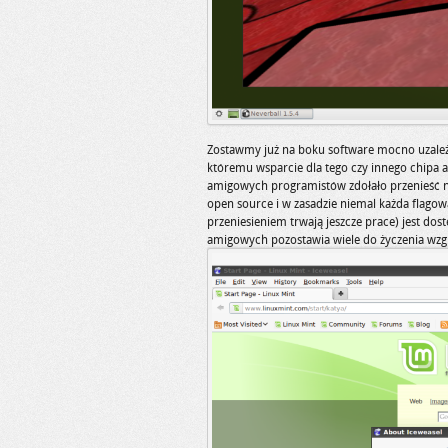
Zostawmy już na boku software mocno uzależ
któremu wsparcie dla tego czy innego chipa a
amigowych programistów zdołało przenieść n
open source i w zasadzie niemal każda flagowa
przeniesieniem trwają jeszcze prace) jest dos
amigowych pozostawia wiele do życzenia wzg