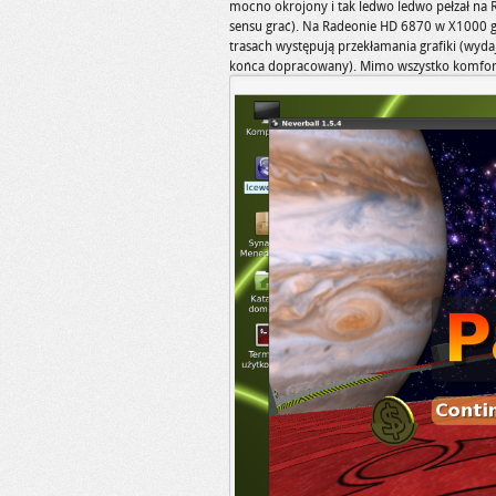
mocno okrojony i tak ledwo ledwo pełzał na
sensu grać). Na Radeonie HD 6870 w X1000 gra
trasach występują przekłamania grafiki (wyda
końca dopracowany). Mimo wszystko komfort r