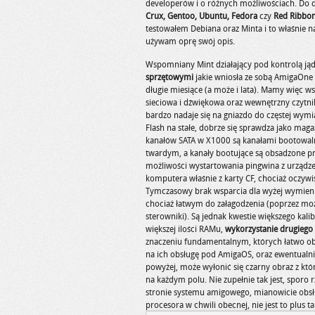
developerów i o różnych możliwościach. Do dy
Crux, Gentoo, Ubuntu, Fedora
czy
Red Ribbo
testowałem Debiana oraz Minta i to właśnie n
używam oprę swój opis.
Wspomniany Mint działający pod kontrolą jądr
sprzętowymi
jakie wniosła ze sobą AmigaOn
długie miesiące (a może i lata). Mamy więc
sieciowa i dźwiękowa oraz wewnętrzny czytnik 
bardzo nadaje się na gniazdo do częstej wy
Flash na stałe, dobrze się sprawdza jako mag
kanałów SATA w X1000 są kanałami bootowaln
twardym, a kanały bootujące są obsadzone p
możliwości wystartowania pingwina z urząd
komputera właśnie z karty CF, chociaż oczywiś
Tymczasowy brak wsparcia dla wyżej wymieni
chociaż łatwym do załagodzenia (poprzez moż
sterowniki). Są jednak kwestie większego kali
większej ilości RAMu,
wykorzystanie drugiego
znaczeniu fundamentalnym, których łatwo obej
na ich obsługę pod AmigaOS, oraz ewentualnie 
powyżej, może wyłonić się czarny obraz z kt
na każdym polu. Nie zupełnie tak jest, sporo 
stronie systemu amigowego, mianowicie obsłu
procesora w chwili obecnej, nie jest to plus t