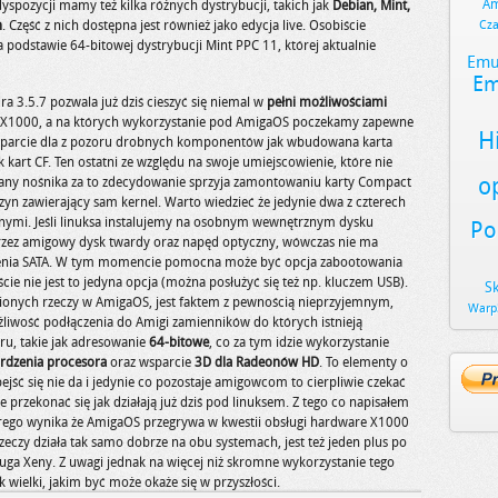
Am
spozycji mamy też kilka różnych dystrybucji, takich jak
Debian, Mint,
n
. Część z nich dostępna jest również jako edycja live. Osobiście
Cz
a podstawie 64-bitowej dystrybucji Mint PPC 11, której aktualnie
Emu
Em
a 3.5.7 pozwala już dziś cieszyć się niemal w
pełni możliwościami
e X1000, a na których wykorzystanie pod AmigaOS poczekamy zapewne
H
 wsparcie dla z pozoru drobnych komponentów jak wbudowana karta
kart CF. Ten ostatni ze względu na swoje umiejscowienie, które nie
o
miany nośnika za to zdecydowanie sprzyja zamontowaniu karty Compact
azyn zawierający sam kernel. Warto wiedzieć że jedynie dwa z czterech
ymi. Jeśli linuksa instalujemy na osobnym wewnętrznym dysku
Po
rzez amigowy dysk twardy oraz napęd optyczny, wówczas nie ma
zenia SATA. W tym momencie pomocna może być opcja zabootowania
cie nie jest to jedyna opcja (można posłużyć się też np. kluczem USB).
S
onych rzeczy w AmigaOS, jest faktem z pewnością nieprzyjemnym,
Warp
liwość podłączenia do Amigi zamienników do których istnieją
bru, takie jak adresowanie
64-bitowe
, co za tym idzie wykorzystanie
 rdzenia procesora
oraz wsparcie
3D dla Radeonów HD
. To elementy o
ść się nie da i jedynie co pozostaje amigowcom to cierpliwie czekać
przekonać się jak działają już dziś pod linuksem. Z tego co napisałem
órego wynika że AmigaOS przegrywa w kwestii obsługi hardware X1000
rzeczy działa tak samo dobrze na obu systemach, jest też jeden plus po
ga Xeny. Z uwagi jednak na więcej niż skromne wykorzystanie tego
ak wielki, jakim być może okaże się w przyszłości.