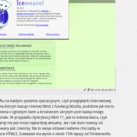
ftu na każdym systemie operacyjnym, czyli przeglądarki internetowej.
(na którym bazuje również Mint) z fundacją Mozilla, podobnie jak ma to
nienia z ognistym lisem a browserem ukrytym pod nazwą innego
inału. W przypadku dystrybucji Mint 11, jest to lodowa łasica, czyli
sji nie jest może najbardziej aktualny, ale i tak dużo nowszy od
owany jest czwórką. Ma to swoje odzwierciedlenie chociażby w
ście HTML5, Iceweasel ma wynik o około 15% lepszy od Timberwolfa.