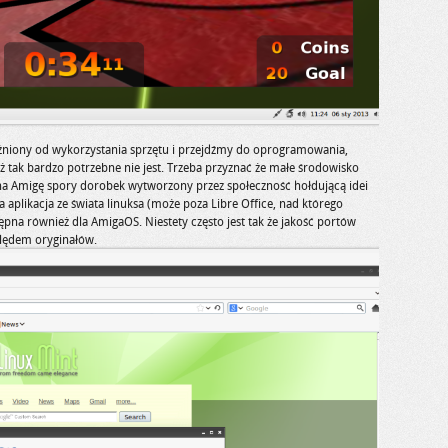
niony od wykorzystania sprzętu i przejdźmy do oprogramowania,
ż tak bardzo potrzebne nie jest. Trzeba przyznać że małe środowisko
a Amigę spory dorobek wytworzony przez społeczność hołdującą idei
 aplikacja ze świata linuksa (może poza Libre Office, nad którego
tępna również dla AmigaOS. Niestety często jest tak że jakość portów
lędem oryginałów.