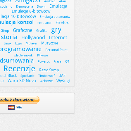
AmigaOS
igaone
Android
Atari
Emulacja
asopismo
Demoscena
Doom
Emulacja 8-bitowców
lacja 16-bitowców
Emulacja automatów
ulacja konsol
Firefox
emulator
gry
Graficzne
Gimp
Grafika
istoria
Hollywood
Internet
Muzyczne
Linux
Logo
Mplayer
programowanie
Personal Paint
platformówki
Plikowe
dsumowania
Powerpc
Prasa
QT
Recenzje
RetroKomp
ketchBlock
UAE
Spotkanie
Timberwolf
Warp 3D Nova
Wyścigi
webowe
3D