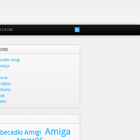
FORUM
ORIE
cadło Amigi
lacja
y
toria
zędzia
tkania
zęt
stem
Amiga
becadło Amigi