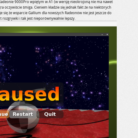
 Radeonie 9000Pro wpiętym w A1 (w wersję nieokrojoną nie ma nawet
 oczywiście śmiga. Cieniem kładzie się jednak fakt że na niektórych
je się że wsparcie Gallium dla nowszych Radeonów nie jest jeszcze do
ozgrywki i tak jest nieporównywalnie lepszy.