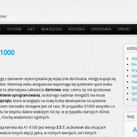
AONE
A
SYSTEM
GRY
NARZĘDZIA
HISTORIA
SPOTKANIA
SPRZĘT
KATEG
X1000
Abe
Emu
Gr
His
ę z zamiarem wykorzystania jej wyłącznie dla linuksa. Amigę kupuje się
Nar
i będzie. Niemniej wielu amigowców wspomaga się systemem spod znaku
Spo
st to alternatywa całkowicie
darmowa
, więc czemu by nie spróbować.
Spr
łnienie oprogramowania
, na którego nadmiar AmigaOS nie może
Sy
sprzętu
, które ze względu na małą liczbę developerów na systemie
ksem nierzadko dostępne jest od razu. W przypadku X1000 wszystko co
u (w stopniu dalece większym niż np. w przypadku starszych AOne).
TAGI
y, trochę wiadomości ogólnych.
sją kernela dla A1-X100 jest wersja
3.5.7
, aczkolwiek dla chcących
A
naście innych edycji jądra, w różnych wersjach, od różnych