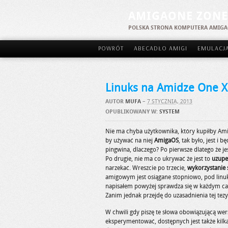
AMIGAONE ZONE
POLSKA STRONA KOMPUTERA AMIG
POWRÓT
ABECADŁO AMIGI
EMULACJ
Linuks na Amidze One 
AUTOR
MUFA
–
7 STYCZNIA, 2013
OPUBLIKOWANY W:
SYSTEM
Nie ma chyba użytkownika, który kupiłby Amig
by używać na niej
AmigaOS
, tak było, jest 
pingwina, dlaczego? Po pierwsze dlatego że je
Po drugie, nie ma co ukrywać że jest to
uzupe
narzekać. Wreszcie po trzecie,
wykorzystanie 
amigowym jest osiągane stopniowo, pod linu
napisałem powyżej sprawdza się w każdym cal
Zanim jednak przejdę do uzasadnienia tej tez
W chwili gdy piszę te słowa obowiązującą wer
eksperymentować, dostępnych jest także kilka