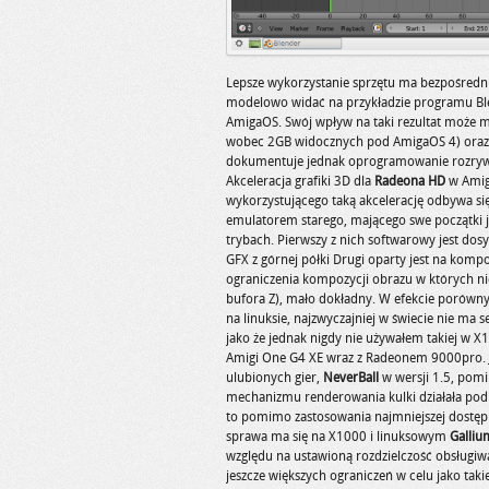
Lepsze wykorzystanie sprzętu ma bezpośredni
modelowo widać na przykładzie programu Blen
AmigaOS. Swój wpływ na taki rezultat może m
wobec 2GB widocznych pod AmigaOS 4) oraz akc
dokumentuje jednak oprogramowanie rozry
Akceleracja grafiki 3D dla
Radeona HD
w Amiga
wykorzystującego taką akcelerację odbywa si
emulatorem starego, mającego swe początki 
trybach. Pierwszy z nich softwarowy jest dos
GFX z górnej półki Drugi oparty jest na kompo
ograniczenia kompozycji obrazu w których ni
bufora Z), mało dokładny. W efekcie porów
na linuksie, najzwyczajniej w świecie nie ma 
jako że jednak nigdy nie używałem takiej w X
Amigi One G4 XE wraz z Radeonem 9000pro. Jak
ulubionych gier,
NeverBall
w wersji 1.5, pom
mechanizmu renderowania kulki działała pod
to pomimo zastosowania najmniejszej dostępnej
sprawa ma się na X1000 i linuksowym
Galliu
względu na ustawioną rozdzielczość obsługi
jeszcze większych ograniczeń w celu jako tak