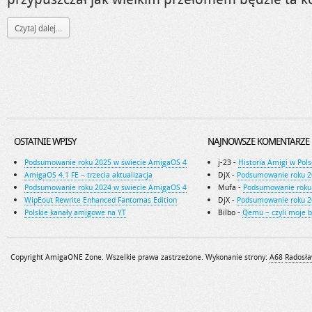
Czytaj dalej...
OSTATNIE WPISY
NAJNOWSZE KOMENTARZE
Podsumowanie roku 2025 w świecie AmigaOS 4
j-23
-
Historia Amigi w Pols
AmigaOS 4.1 FE – trzecia aktualizacja
DjX
-
Podsumowanie roku 2
Podsumowanie roku 2024 w świecie AmigaOS 4
Mufa
-
Podsumowanie roku
WipEout Rewrite Enhanced Fantomas Edition
DjX
-
Podsumowanie roku 2
Polskie kanały amigowe na YT
Bilbo
-
Qemu – czyli moje 
Copyright AmigaONE Zone. Wszelkie prawa zastrzeżone. Wykonanie strony:
A68
Radosła