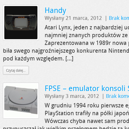
Handy
Wysłany 21 marca, 2012
|
Brak ko
Atari Lynx, jeden z najbardziej 
najmniej znanych produktów ze s
Zaprezentowana w 1989r nowa 
biła swego najgroźniejszego konkurenta Ninte
pod każdym względem. […]
Czytaj dalej...
FPSE – emulator konsoli 
Wysłany 3 marca, 2012
|
Brak kom
W grudniu 1994 roku pierwsze 
PlayStation trafiły na półki japo
Wówczas chyba nawet sam prod
przypuszczał jak wielkim przełomem będzie ta ko