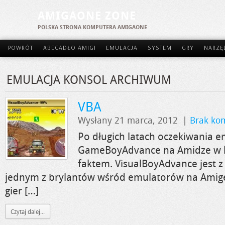
AMIGAONE ZONE
POLSKA STRONA KOMPUTERA AMIGAONE
POWRÓT
ABECADŁO AMIGI
EMULACJA
SYSTEM
GRY
NARZĘ
EMULACJA KONSOL ARCHIWUM
VBA
Wysłany 21 marca, 2012
|
Brak ko
Po długich latach oczekiwania e
GameBoyAdvance na Amidze w ko
faktem. VisualBoyAdvance jest 
jednym z brylantów wśród emulatorów na Amigę.
gier […]
Czytaj dalej...