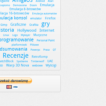
AmigaOS
igaone
Android
Atari
Emulacja
asopismo
Demoscena
Doom
Emulacja 8-bitowców
lacja 16-bitowców
Emulacja automatów
ulacja konsol
Firefox
emulator
gry
Graficzne
Gimp
Grafika
istoria
Hollywood
Internet
Muzyczne
Linux
Logo
Mplayer
programowanie
Personal Paint
platformówki
Plikowe
dsumowania
Powerpc
Prasa
QT
Recenzje
RetroKomp
ketchBlock
UAE
Spotkanie
Timberwolf
Warp 3D Nova
Wyścigi
webowe
3D