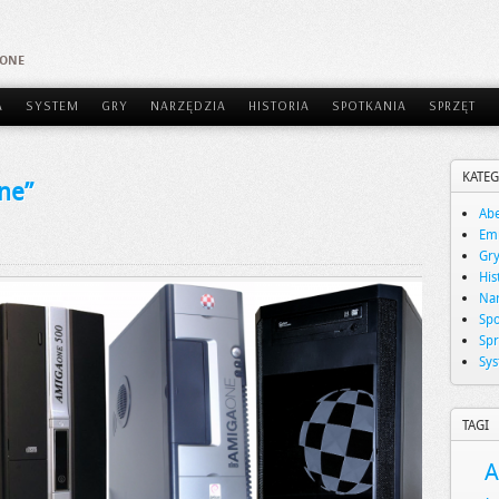
AONE
A
SYSTEM
GRY
NARZĘDZIA
HISTORIA
SPOTKANIA
SPRZĘT
KATEG
ne”
Abe
Emu
Gr
His
Nar
Spo
Spr
Sy
TAGI
A