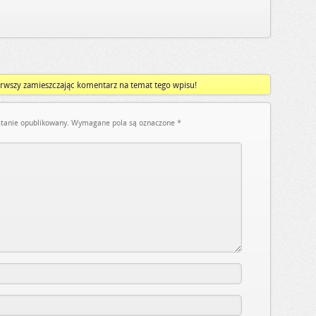
rwszy zamieszczając komentarz na temat tego wpisu!
stanie opublikowany.
Wymagane pola są oznaczone
*