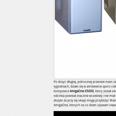
Po dosyć długiej, półrocznej przerwie mam za
tygodniach, działo się w amiświecie sporo 
komputera
AmigaOne X5000
, który został o
odcinka powstał znacznie wcześniej i nie mi
złożyło że przy tej okazji mogę przybliżyć W
AmigaOne, których na co dzień używam niepr