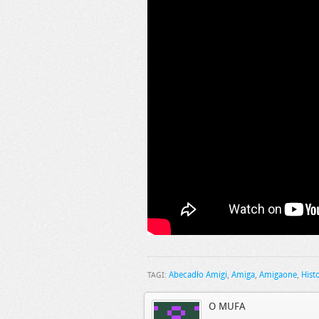
Abecadło Amigi
,
Amiga
,
Amigaone
,
Hist
TAGI:
O MUFA