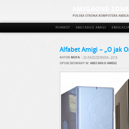
AMIGAONE ZONE
POLSKA STRONA KOMPUTERA AMIG
POWRÓT
ABECADŁO AMIGI
EMULACJ
Alfabet Amigi – „O jak O
AUTOR
MUFA
–
20 PAŹDZIERNIKA, 2016
OPUBLIKOWANY W:
ABECADŁO AMIGI