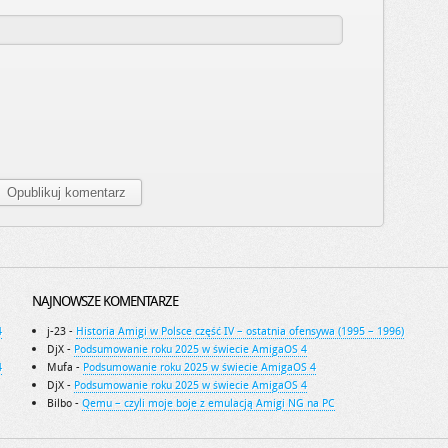
NAJNOWSZE KOMENTARZE
4
j-23
-
Historia Amigi w Polsce część IV – ostatnia ofensywa (1995 – 1996)
DjX
-
Podsumowanie roku 2025 w świecie AmigaOS 4
4
Mufa
-
Podsumowanie roku 2025 w świecie AmigaOS 4
DjX
-
Podsumowanie roku 2025 w świecie AmigaOS 4
Bilbo
-
Qemu – czyli moje boje z emulacją Amigi NG na PC