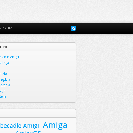
FORUM
ORIE
cadło Amigi
lacja
y
toria
zędzia
tkania
zęt
stem
Amiga
becadło Amigi