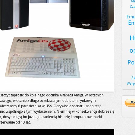
Am
Cz
Emu
Em
H
o
Po
S
Warp
szczyt zaprosić do kolejnego odcinka Alfabetu Amigi. W ostatnich
ciekawego, włącznie z długo oczekiwanym debiutem rynkowym
bwieszczony 6 października w USA. Oczywiście scenariusz do tego
ał nic wspólnego z tym wydarzeniem. Niemniej w konsekwencji dobrze się
am, dosyć długą bo już piętnastoletnią historię komputerów marki
zerwanie od 13 lat.