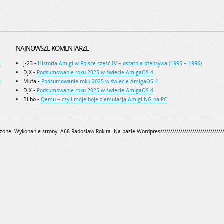
NAJNOWSZE KOMENTARZE
4
j-23
-
Historia Amigi w Polsce część IV – ostatnia ofensywa (1995 – 1996)
DjX
-
Podsumowanie roku 2025 w świecie AmigaOS 4
4
Mufa
-
Podsumowanie roku 2025 w świecie AmigaOS 4
DjX
-
Podsumowanie roku 2025 w świecie AmigaOS 4
Bilbo
-
Qemu – czyli moje boje z emulacją Amigi NG na PC
żone. Wykonanie strony:
A68
Radosław Rokita
. Na bazie
Wordpress\\\\\\\\\\\\\\\\\\\\\\\\\\\\\\