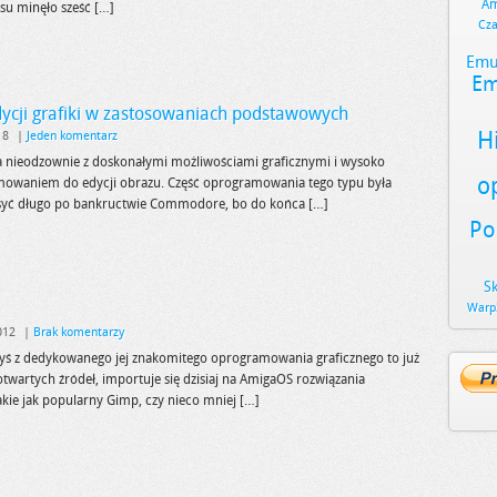
Am
su minęło sześć […]
Cz
Emu
Em
ycji grafiki w zastosowaniach podstawowych
H
18
|
Jeden komentarz
a nieodzownie z doskonałymi możliwościami graficznymi i wysoko
o
owaniem do edycji obrazu. Część oprogramowania tego typu była
osyć długo po bankructwie Commodore, bo do końca […]
Po
S
Warp
012
|
Brak komentarzy
dyś z dedykowanego jej znakomitego oprogramowania graficznego to już
otwartych źródeł, importuje się dzisiaj na AmigaOS rozwiązania
kie jak popularny Gimp, czy nieco mniej […]