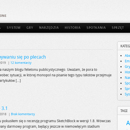
AONE
A
SYSTEM
GRY
NARZĘDZIA
HISTORIA
SPOTKANIA
SPRZĘT
KATEG
Abe
pywaniu się po plecach
Emu
2019
|
12 komentarzy
Gr
a naszym blogu felietonu publicystycznego. Uważam, że pora to
His
wobec sytuacji, w której monopol na pisanie tego typu tekstów przejmuje
Nar
 artykułów […]
Spo
Spr
Sy
 3.1
TAGI
 2018
|
Brak komentarzy
 pokusiłem się o recenzję programu SketchBlock w wersji 1.8. Wówczas
A
owany darmowy program, będący jeszcze w niemowlęcym stadium