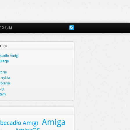
FORUM
ORIE
cadło Amigi
lacja
y
toria
zędzia
tkania
zęt
stem
Amiga
becadło Amigi