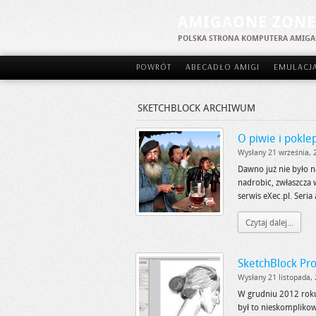
AMIGAONE ZONE
POLSKA STRONA KOMPUTERA AMIG
POWRÓT
ABECADŁO AMIGI
EMULACJ
SKETCHBLOCK ARCHIWUM
O piwie i pokle
Wysłany 21 września, 
Dawno już nie było n
nadrobić, zwłaszcza 
serwis eXec.pl. Seria
Czytaj dalej...
SketchBlock Pro
Wysłany 21 listopada,
W grudniu 2012 roku
był to nieskomplik