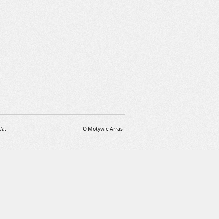
\'a
.
O Motywie Arras