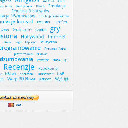
AmigaOS
igaone
Android
Atari
Emulacja
asopismo
Demoscena
Doom
Emulacja 8-bitowców
lacja 16-bitowców
Emulacja automatów
ulacja konsol
Firefox
emulator
gry
Graficzne
Gimp
Grafika
istoria
Hollywood
Internet
Muzyczne
Linux
Logo
Mplayer
programowanie
Personal Paint
platformówki
Plikowe
dsumowania
Powerpc
Prasa
QT
Recenzje
RetroKomp
ketchBlock
UAE
Spotkanie
Timberwolf
Warp 3D Nova
Wyścigi
webowe
3D