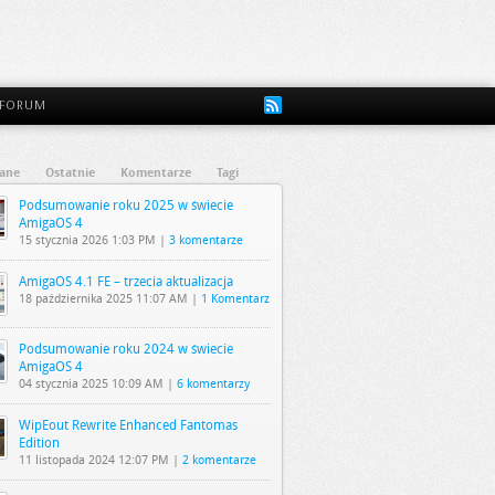
FORUM
cane
Ostatnie
Komentarze
Tagi
Podsumowanie roku 2025 w świecie
AmigaOS 4
15 stycznia 2026 1:03 PM |
3 komentarze
AmigaOS 4.1 FE – trzecia aktualizacja
18 października 2025 11:07 AM |
1 Komentarz
Podsumowanie roku 2024 w świecie
AmigaOS 4
04 stycznia 2025 10:09 AM |
6 komentarzy
WipEout Rewrite Enhanced Fantomas
Edition
11 listopada 2024 12:07 PM |
2 komentarze