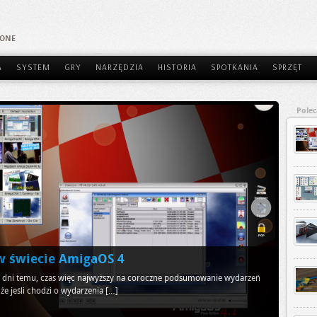
AONE
A
SYSTEM
GRY
NARZĘDZIA
HISTORIA
SPOTKANIA
SPRZĘT
Pole
 świecie AmigaOS 4
ie dni temu, czas więc najwyższy na coroczne podsumowanie wydarzeń
 że jeśli chodzi o wydarzenia […]