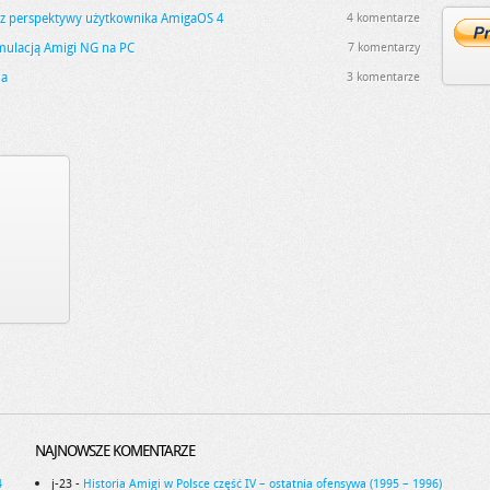
 perspektywy użytkownika AmigaOS 4
4 komentarze
mulacją Amigi NG na PC
7 komentarzy
ca
3 komentarze
NAJNOWSZE KOMENTARZE
4
j-23
-
Historia Amigi w Polsce część IV – ostatnia ofensywa (1995 – 1996)