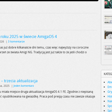
roku 2025 w świecie AmigaOS 4
2026
AŹDZIERNIKA, 2025
|
3 komentarze
1
4 STYCZNIA, 2025
6
as już dobre kilkanaście dni temu, czas więc najwyższy na coroczne
aOS 4.1 FE – trzecia
Podsumowanie roku 2024 w
ń ze świata Amigi NG. Tradycją jest już także to że jeśli chodzi o
lizacja
świecie AmigaOS 4
KATEG
– trzecia aktualizacja
Abe
ka, 2025
|
Jeden komentarz
Emu
miała miejsce druga aktualizacja AmigaOS 4.1 FE. Zgodnie z niepisaną
Gr
yć opublikowana na gwiazdkę. Praca pod presją czasu nie zawsze okazuje
His
Nar
Spo
Spr