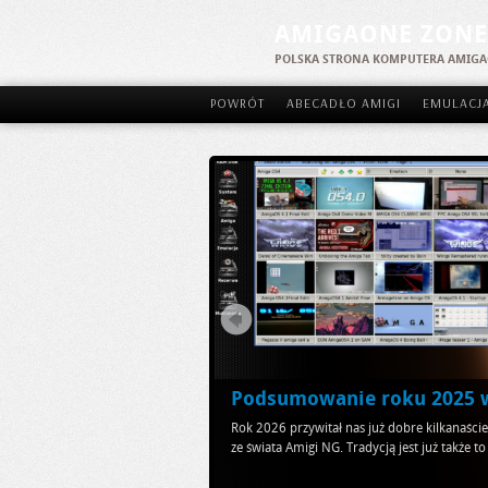
AMIGAONE ZONE
POLSKA STRONA KOMPUTERA AMIG
POWRÓT
ABECADŁO AMIGI
EMULACJ
Podsumowanie roku 2025 w
Rok 2026 przywitał nas już dobre kilkanaśc
ze świata Amigi NG. Tradycją jest już także to