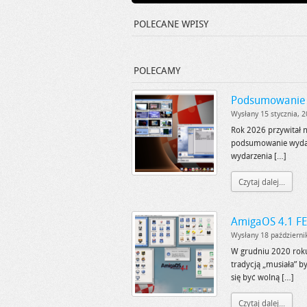
POLECANE WPISY
POLECAMY
Podsumowanie 
15 STYCZNIA, 2026
Wysłany 15 stycznia, 
3
18 P
Rok 2026 przywitał n
Podsumowanie roku 2025 w
Amig
podsumowanie wydarze
świecie AmigaOS 4
aktua
wydarzenia […]
Czytaj dalej...
AmigaOS 4.1 FE 
Wysłany 18 październi
W grudniu 2020 roku 
tradycją „musiała” b
się być wolną […]
Czytaj dalej...