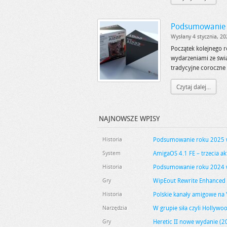
Podsumowanie 
Wysłany 4 stycznia, 20
Początek kolejnego ro
wydarzeniami ze świa
tradycyjne coroczn
Czytaj dalej...
NAJNOWSZE WPISY
Historia
Podsumowanie roku 2025 w
System
AmigaOS 4.1 FE – trzecia ak
Historia
Podsumowanie roku 2024 w
Gry
WipEout Rewrite Enhanced 
Historia
Polskie kanały amigowe na 
Narzędzia
W grupie siła czyli Hollywo
Gry
Heretic II nowe wydanie (2