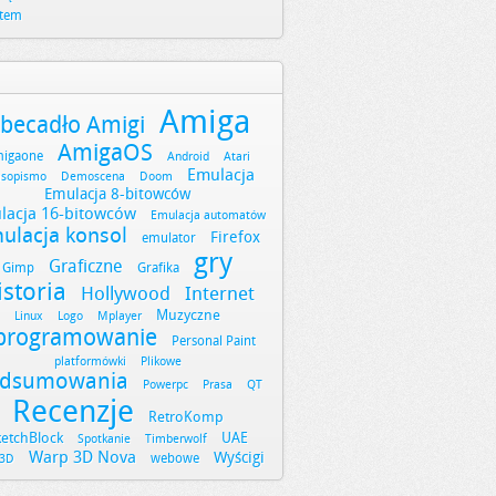
stem
Amiga
becadło Amigi
AmigaOS
igaone
Android
Atari
Emulacja
asopismo
Demoscena
Doom
Emulacja 8-bitowców
lacja 16-bitowców
Emulacja automatów
ulacja konsol
Firefox
emulator
gry
Graficzne
Gimp
Grafika
istoria
Hollywood
Internet
Muzyczne
Linux
Logo
Mplayer
programowanie
Personal Paint
platformówki
Plikowe
dsumowania
Powerpc
Prasa
QT
Recenzje
RetroKomp
ketchBlock
UAE
Spotkanie
Timberwolf
Warp 3D Nova
Wyścigi
webowe
3D