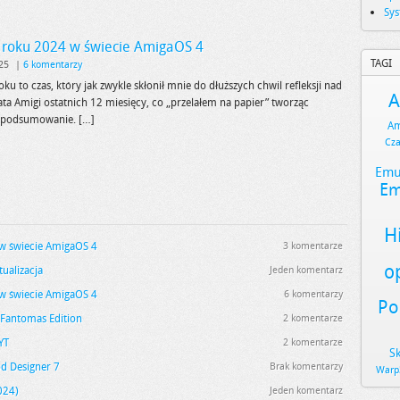
Sy
roku 2024 w świecie AmigaOS 4
TAGI
25
|
6 komentarzy
ku to czas, który jak zwykle skłonił mnie do dłuższych chwil refleksji nad
A
ta Amigi ostatnich 12 miesięcy, co „przelałem na papier” tworząc
e podsumowanie. […]
Am
Cz
Emu
Em
H
 świecie AmigaOS 4
3 komentarze
o
tualizacja
Jeden komentarz
 świecie AmigaOS 4
6 komentarzy
Po
Fantomas Edition
2 komentarze
YT
2 komentarze
S
od Designer 7
Brak komentarzy
Warp
024)
Jeden komentarz