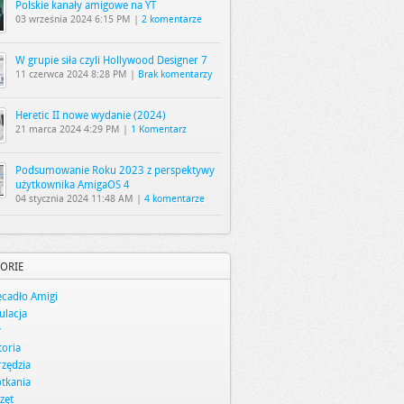
Polskie kanały amigowe na YT
03 września 2024 6:15 PM |
2 komentarze
W grupie siła czyli Hollywood Designer 7
11 czerwca 2024 8:28 PM |
Brak komentarzy
Heretic II nowe wydanie (2024)
21 marca 2024 4:29 PM |
1 Komentarz
Podsumowanie Roku 2023 z perspektywy
użytkownika AmigaOS 4
04 stycznia 2024 11:48 AM |
4 komentarze
ORIE
cadło Amigi
lacja
y
toria
zędzia
tkania
zęt