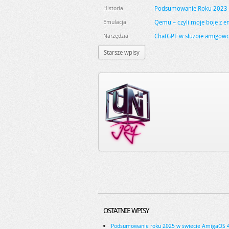
Historia
Podsumowanie Roku 2023 z
Emulacja
Qemu – czyli moje boje z e
Narzędzia
ChatGPT w służbie amigow
Starsze wpisy
OSTATNIE WPISY
Podsumowanie roku 2025 w świecie AmigaOS 