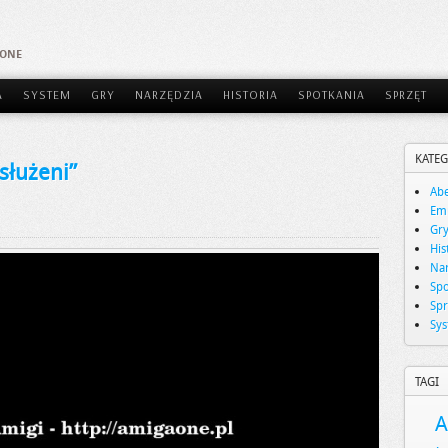
AONE
A
SYSTEM
GRY
NARZĘDZIA
HISTORIA
SPOTKANIA
SPRZĘT
KATEG
służeni”
Abe
Emu
Gr
His
Nar
Spo
Spr
Sy
TAGI
A