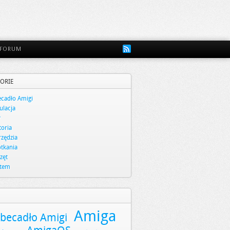
FORUM
ORIE
cadło Amigi
lacja
y
toria
zędzia
tkania
zęt
stem
Amiga
becadło Amigi