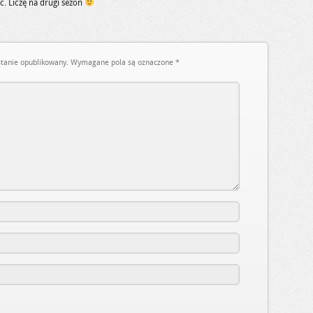
c. Liczę na drugi sezon
stanie opublikowany.
Wymagane pola są oznaczone
*