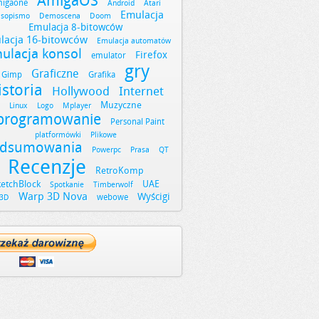
AmigaOS
igaone
Android
Atari
Emulacja
asopismo
Demoscena
Doom
Emulacja 8-bitowców
lacja 16-bitowców
Emulacja automatów
ulacja konsol
Firefox
emulator
gry
Graficzne
Gimp
Grafika
istoria
Hollywood
Internet
Muzyczne
Linux
Logo
Mplayer
programowanie
Personal Paint
platformówki
Plikowe
dsumowania
Powerpc
Prasa
QT
Recenzje
RetroKomp
ketchBlock
UAE
Spotkanie
Timberwolf
Warp 3D Nova
Wyścigi
webowe
3D