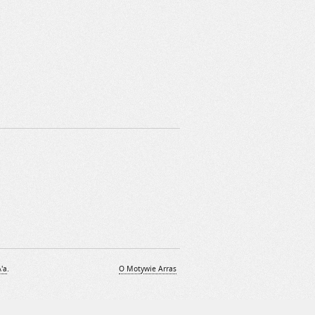
\'a
.
O Motywie Arras