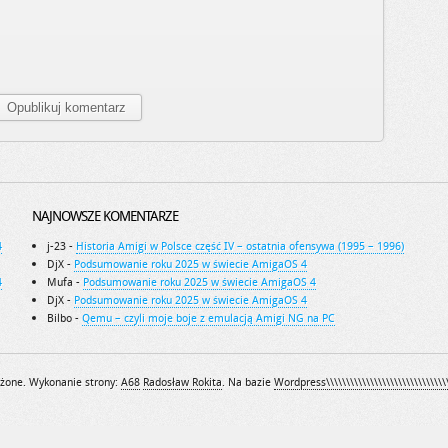
NAJNOWSZE KOMENTARZE
4
j-23
-
Historia Amigi w Polsce część IV – ostatnia ofensywa (1995 – 1996)
DjX
-
Podsumowanie roku 2025 w świecie AmigaOS 4
4
Mufa
-
Podsumowanie roku 2025 w świecie AmigaOS 4
DjX
-
Podsumowanie roku 2025 w świecie AmigaOS 4
Bilbo
-
Qemu – czyli moje boje z emulacją Amigi NG na PC
żone. Wykonanie strony:
A68
Radosław Rokita
. Na bazie
Wordpress\\\\\\\\\\\\\\\\\\\\\\\\\\\\\\