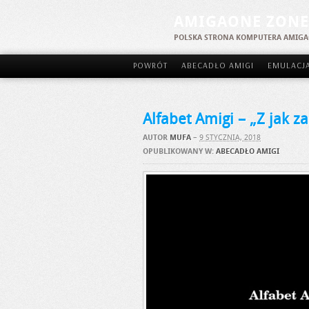
AMIGAONE ZONE
POLSKA STRONA KOMPUTERA AMIG
POWRÓT
ABECADŁO AMIGI
EMULACJ
Alfabet Amigi – „Z jak za
AUTOR
MUFA
–
9 STYCZNIA, 2018
OPUBLIKOWANY W:
ABECADŁO AMIGI