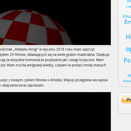
Am
Cz
Emu
Em
H
o
odcinek „Alfabetu Amigi” w styczniu 2018 roku mam zaszczyt
zyłem 29 filmów, składających się na wiele godzin materiałów. Dziękuje
Po
kuję za wszystkie komentarze pozytywne jak i uwagi krytyczne. Mam
tarczyć Wam trochę amigowej wiedzy, czasami w postaci mniej znanych
S
uszyć z nowym cyklem filmów o Amidze. Więcej szczegółów we wpisie
Warp
go obejrzenia teraz zapraszam.