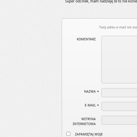
Super odcinek, mam nadzieję że to nie konie
Twój adres e-mail nie zo
KOMENTARZ
NAZWA
*
E-MAIL
*
WITRYNA
INTERNETOWA
ZAPAMIĘTAJ MOJE