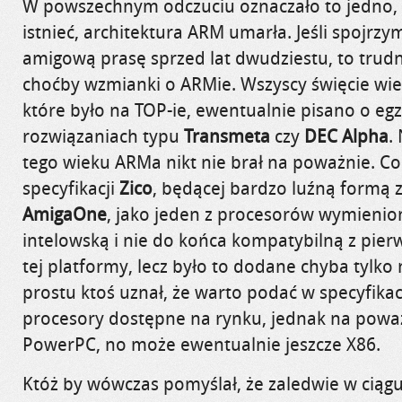
W powszechnym odczuciu oznaczało to jedno, 
istnieć, architektura ARM umarła. Jeśli spojrzy
amigową prasę sprzed lat dwudziestu, to trud
choćby wzmianki o ARMie. Wszyscy święcie wie
które było na TOP-ie, ewentualnie pisano o eg
rozwiązaniach typu
Transmeta
czy
DEC Alpha
.
tego wieku ARMa nikt nie brał na poważnie. C
specyfikacji
Zico
, będącej bardzo luźną formą 
AmigaOne
, jako jeden z procesorów wymieni
intelowską i nie do końca kompatybilną z pie
tej platformy, lecz było to dodane chyba tylko
prostu ktoś uznał, że warto podać w specyfikac
procesory dostępne na rynku, jednak na poważ
PowerPC, no może ewentualnie jeszcze X86.
Któż by wówczas pomyślał, że zaledwie w ciąg