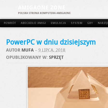
AMIGAONE ZONE
POLSKA STRONA KOMPUTERA AMIGAONE
POWRÓT
ABECADŁO AMIGI
EMULACJA
SYSTEM
GRY
NARZĘ
PowerPC w dniu dzisiejszym
AUTOR
MUFA
–
9 LIPCA, 2018
OPUBLIKOWANY W:
SPRZĘT