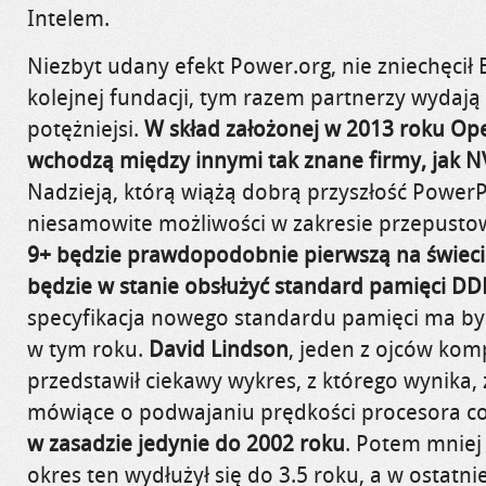
Intelem.
Niezbyt udany efekt Power.org, nie zniechęcił 
kolejnej fundacji, tym razem partnerzy wydają 
potężniejsi.
W skład założonej w 2013 roku O
wchodzą między innymi tak znane firmy, jak NV
Nadzieją, którą wiążą dobrą przyszłość PowerP
niesamowite możliwości w zakresie przepusto
9+ będzie prawdopodobnie pierwszą na świeci
będzie w stanie obsłużyć standard pamięci DD
specyfikacja nowego standardu pamięci ma by
w tym roku.
David Lindson
, jeden z ojców kom
przedstawił ciekawy wykres, z którego wynika,
mówiące o podwajaniu prędkości procesora co
w zasadzie jedynie do 2002 roku
. Potem mniej 
okres ten wydłużył się do 3.5 roku, a w ostatnie