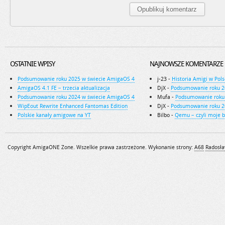
OSTATNIE WPISY
NAJNOWSZE KOMENTARZE
Podsumowanie roku 2025 w świecie AmigaOS 4
j-23
-
Historia Amigi w Pols
AmigaOS 4.1 FE – trzecia aktualizacja
DjX
-
Podsumowanie roku 2
Podsumowanie roku 2024 w świecie AmigaOS 4
Mufa
-
Podsumowanie roku
WipEout Rewrite Enhanced Fantomas Edition
DjX
-
Podsumowanie roku 2
Polskie kanały amigowe na YT
Bilbo
-
Qemu – czyli moje 
Copyright AmigaONE Zone. Wszelkie prawa zastrzeżone. Wykonanie strony:
A68
Radosła