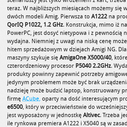
teraz. W najbliższych miesiącach możemy się 
dwóch modeli Amig. Pierwsza to
A1222
na pro
QorIQ P1022, 1.2 GHz
. Konstrukcja, mimo iż n
PowerPC, jest dosyć nietypowa i z pewnością n
wydajna. Niemniej z uwagi na niską cenę może
hitem sprzedażowym w dziejach Amigi NG. Dla t
maszyny szykuje się
AmigaOne X5000/40
, któr
czterordzeniowy procesor
P5040 2.2GHz
. Wyda
produkty powinny zapewnić potrzeby amigowe
jedynym problemem może być brak urządzenia
nadzieję może budzić laptop, konstruowany p
firmę
ACube,
oparty na dość interesującym pro
e6500
, który w przeciwieństwie do wcześniej
jest wyposażony w jednostkę
Altivec
. Trzeba j
ile rynkowa premiera A1222 i X5040 są w zasad