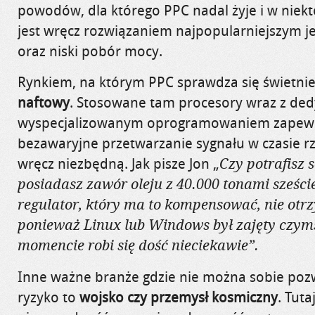
powodów, dla którego PPC nadal żyje i w niek
jest wręcz rozwiązaniem najpopularniejszym j
oraz niski pobór mocy.
Rynkiem, na którym PPC sprawdza się świetnie 
naftowy
. Stosowane tam procesory wraz z d
wyspecjalizowanym oprogramowaniem zapew
bezawaryjne przetwarzanie sygnału w czasie r
wręcz niezbędną. Jak pisze Jon „
Czy potrafisz 
posiadasz zawór oleju z 40.000 tonami sześci
regulator, który ma to kompensować, nie otr
ponieważ Linux lub Windows był zajęty czy
momencie robi się dość nieciekawie”.
Inne ważne branże gdzie nie można sobie pozw
ryzyko to
wojsko czy przemysł kosmiczny
. Tuta