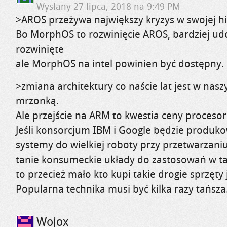
Wysłany
27 lipca, 2018 na 9:49 PM
>AROS przeżywa największy kryzys w swojej his
Bo MorphOS to rozwinięcie AROS, bardziej ud
rozwinięte
ale MorphOS na intel powinien być dostępny.
>zmiana architektury co naście lat jest w na
mrzonką.
Ale przejście na ARM to kwestia ceny proceso
Jeśli konsorcjum IBM i Google będzie produko
systemy do wielkiej roboty przy przetwarzaniu
tanie konsumeckie układy do zastosowań w t
to przecież mało kto kupi takie drogie sprzęt
Popularna technika musi być kilka razy tańsza
Wojox