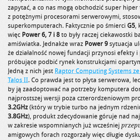
zapytać, a co nas mogą obchodzić super hiper
z potężnymi procesorami serwerowymi, stos
superkomputerach. Faktycznie po śmierci
G5
,
więc
Power 6, 7 i 8
to były raczej ciekawostki b
amiświatka. Jednakże wraz
Power 9
sytuacja ul
że działalność nowej fundacji przynosi efekty i
próbujące podbić rynek konstrukcjami opartym
Jedną z nich jest
Raptor Computing Systems ze 
Talos II
. Co prawda jest to płyta serwerowa, l
by ją zaadoptować na potrzeby komputera d
najprostszej wersji poza czterordzeniowym p
3.2GHz
(który w trybie turbo na jednym rdzeni
3.8GHz
), produkt zdecydowanie góruje nad na
w zakresie wspomnianych już wcześniej
przepu
amigowych forach rozgorzały więc długie dysku