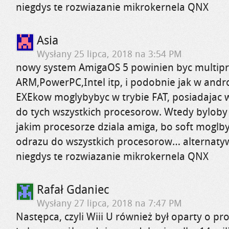
niegdys te rozwiazanie mikrokernela QNX
Asia
Wysłany
25 lipca, 2018 na 3:54 PM
nowy system AmigaOS 5 powinien byc multip
ARM,PowerPC,Intel itp, i podobnie jak w andr
EXEkow moglybybyc w trybie FAT, posiadajac 
do tych wszystkich procesorow. Wtedy byloby
jakim procesorze dziala amiga, bo soft mogl
odrazu do wszystkich procesorow… alternaty
niegdys te rozwiazanie mikrokernela QNX
Rafał Gdaniec
Wysłany
27 lipca, 2018 na 7:47 PM
Następca, czyli Wiii U również był oparty o p