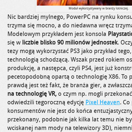
Moduł wykorzystywany w branży lotniczej.
Nic bardziej mylnego, PowerPC na rynku kon
trzyma się mocno, a do niedawna wręcz trzym
Modelowym przykładem jest konsola
Playstati
się w
liczbie blisko 90 milionów jednostek
. Ocz
tezy mogą wykorzystać PS3 jako przykład tego,
technologią schodzącą. Wszak przed rokiem o
produkcję, a następca, czyli PS4, jest już kons
pecetopodobną opartą o technologię X86. To 
prawdą jest też fakt, że branża gier, a zwłaszc
na technologię VR,
o czym np. mogli przekonać 
odwiedzili tegoroczną edycję
Pixel Heaven
. Co
konsumentów nie jest do końca entuzjastyczny
przekonany, podobnie jak kilka lat temu nie 
wciskanej nam mody na telewizory 3D), niemni