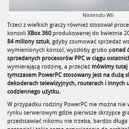
Nintendo Wii
Trzeci z wielkich graczy również stosował proc
konsoli
XBox 360
produkowanej do kwietnia 20
84 miliony sztuk
, gdyby zsumować sprzedaż ws
wymienionych konsol, wyszłoby grubo p
onad ć
sprzedanych procesorów PPC w ciągu ostatnich
wymierającą rodzinę, a przecież
mówimy tutaj 
tymczasem PowerPC stosowany jest na dużą s
dekoderach telewizyjnych, routerach i innych 
codziennego użytku.
W przypadku rodziny PowerPC nie można nie 
rynku serwerowym gdzie pierwsze skrzypce g
przedstawiać nikomu nie trzeba, bardzo długa 