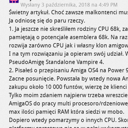
Wysłany
3 października, 2018 na 4:49 PM
Świetny artykuł. Choć zawsze malkontenci mus
Ja odniosę się do paru rzeczy.
1. Ja jeszcze nie skreśliłem rodziny CPU 68k, 
pamiętają o potencjale asemblera 68k. Na raz
rozwija zarówno CPU jak i własny klon amigo
I na tym rozwiązaniu ja opieram swój udział
PseudoAmigę Standalone Vampire 4.
2. Pisałeś o przepisaniu Amiga OS4 na Power
Zacne posunięcie. Powstała by wtedy nowa 
zakupu około 10 000 funtów, wierzę że klienci t
Tylko moim zdaniem najpierw trzeba wreszci
AmigaOS do pracy multi procesoro/rdzeniowej
max ilości pamięci RAM która siedzi w mobo.
Dopiero wtedy pomarzymy o innych CPU. Skor