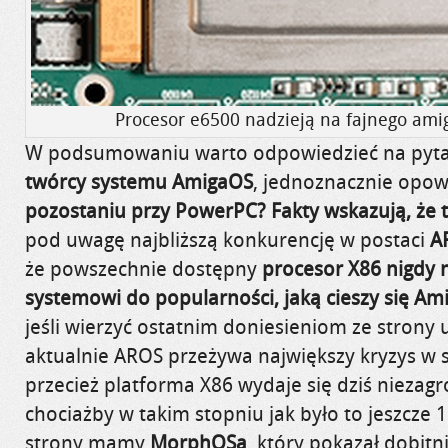
Procesor e6500 nadzieją na fajnego ami
W podsumowaniu warto odpowiedzieć na pyta
twórcy systemu AmigaOS
, jednoznacznie opow
pozostaniu przy PowerPC?
Fakty wskazują, że 
pod uwagę najbliższą konkurencję w postaci
A
że powszechnie dostępny
procesor X86 nigdy 
systemowi do popularności, jaką cieszy się Am
jeśli wierzyć ostatnim doniesieniom ze strony
aktualnie AROS przeżywa największy kryzys w sw
przecież platforma X86 wydaje się dziś niezag
chociażby w takim stopniu jak było to jeszcze 1
strony mamy
MorphOSa
, który pokazał dobitn