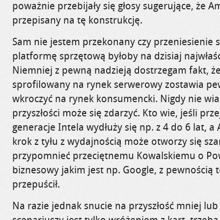
poważnie przebijały się głosy sugerujące, że 
przepisany na tę konstrukcję.
Sam nie jestem przekonany czy przeniesienie 
platformę sprzętową byłoby na dzisiaj najwła
Niemniej z pewną nadzieją dostrzegam fakt, ż
sprofilowany na rynek serwerowy zostawia pew
wkroczyć na rynek konsumencki. Nigdy nie w
przyszłości może się zdarzyć. Kto wie, jeśli prze
generacje Intela wydłuży się np. z 4 do 6 lat, 
krok z tyłu z wydajnością może otworzy się sz
przypomnieć przeciętnemu Kowalskiemu o Po
biznesowy jakim jest np. Google, z pewnością t
przepuścił.
Na razie jednak snucie na przyszłość mniej lub
scenariuszy jest tylko wróżeniem z kart, trzeba 