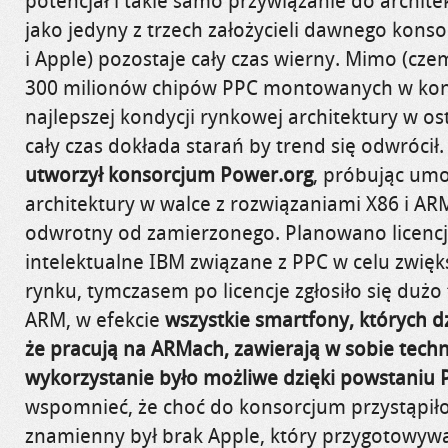
potencjał i takie samo przywiązanie do archite
jako jedyny z trzech założycieli dawnego kons
i Apple) pozostaje cały czas wierny. Mimo (cz
300 milionów chipów PPC montowanych w kons
najlepszej kondycji rynkowej architektury w os
cały czas dokłada starań by trend się odwrócił
utworzył konsorcjum Power.org
, próbując umo
architektury w walce z rozwiązaniami X86 i ARM
odwrotny od zamierzonego. Planowano licenc
intelektualne IBM związane z PPC w celu zwię
rynku, tymczasem po licencje zgłosiło się dużo
ARM, w efekcie
wszystkie smartfony, których 
że pracują na ARMach, zawierają w sobie techn
wykorzystanie było możliwe dzięki powstaniu 
wspomnieć, że choć do konsorcjum przystąpiło
znamienny był brak Apple, który przygotowywał