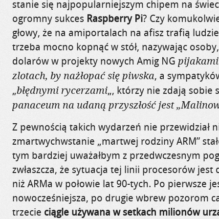
stanie się najpopularniejszym chipem na świeci
ogromny sukces
Raspberry Pi
? Czy komukolwie
głowy, że na amiportalach na afisz trafią ludzie
trzeba mocno kopnąć w stół, nazywając osoby,
dolarów w projekty nowych Amig NG
pijakami
, a sympatyków
zlotach, by nażłopać się piwska
„
„, którzy nie zdają sobie
błędnymi rycerzami
panaceum na udaną przyszłość jest „Malino
Z pewnością takich wydarzeń nie przewidział ni
zmartwychwstanie „martwej rodziny ARM” stało
tym bardziej uważałbym z przedwczesnym po
zwłaszcza, że sytuacja tej linii procesorów jest 
niż ARMa w połowie lat 90-tych. Po pierwsze jes
nowocześniejsza, po drugie wbrew pozorom cał
trzecie
ciągle używana w setkach milionów ur