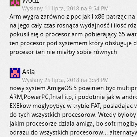
Wódz
Wysłany
11 lipca, 2018 na 9:54 PM
Arm wygra zarówno z ppc jak i x86 patrząc na t
na jego cały czas rosnąca wydajność i ilość rdz
pokusił się o procesor arm pobierający 65 wat cz
ten procesor pod systemem który obsługuje d
procesor ten nie miałby sobie równych
Asia
Wysłany
25 lipca, 2018 na 3:54 PM
nowy system AmigaOS 5 powinien byc multip
ARM,PowerPC,Intel itp, i podobnie jak w andr
EXEkow moglybybyc w trybie FAT, posiadajac 
do tych wszystkich procesorow. Wtedy byloby
jakim procesorze dziala amiga, bo soft mogl
odrazu do wszystkich procesorow… alternaty