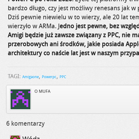
bardzo długo, czy jest możliwy renesans jak 
Dziś pewnie niewielu w to wierzy, ale 20 lat t
wierzyło w ARMa. J
edno jest pewne, bez względ
Amigi będzie już zawsze związany z PPC, nie
przerobowych ani środków, jakie posiada Appl
architektury co naście lat jest w naszym przy
,
,
TAGI:
Amigaone
Powerpc
PPC
O MUFA
6 komentarzy