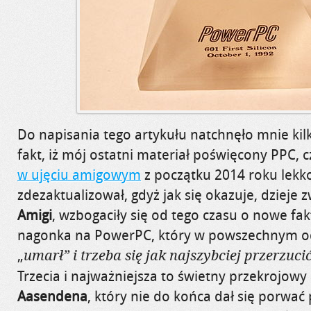
Do napisania tego artykułu natchnęło mnie kil
fakt, iż mój ostatni materiał poświęcony PPC, c
w ujęciu amigowym
z początku 2014 roku lekko
zdezaktualizował, gdyż jak się okazuje, dzieje 
Amigi
, wzbogaciły się od tego czasu o nowe fak
nagonka na PowerPC, który w powszechnym 
„
umarł” i trzeba się jak najszybciej przerzuc
Trzecia i najważniejsza to świetny przekrojowy
Aasendena
, który nie do końca dał się porwa