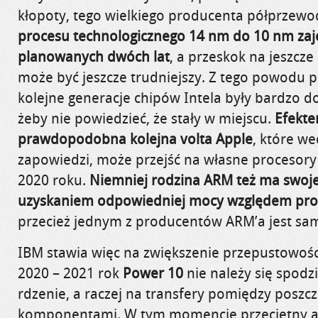
kłopoty, tego wielkiego producenta półprzew
procesu technologicznego 14 nm do 10 nm zaję
planowanych dwóch lat
, a przeskok na jeszcze 
może być jeszcze trudniejszy. Z tego powodu pr
kolejne generacje chipów Intela były bardzo d
żeby nie powiedzieć, że stały w miejscu.
Efekte
prawdopodobna kolejna volta Apple
, które we
zapowiedzi, może przejść na własne procesor
2020 roku.
Niemniej rodzina ARM też ma swoj
uzyskaniem odpowiedniej mocy względem pr
przecież jednym z producentów ARM’a jest sam
IBM stawia więc na zwiększenie przepustowoś
2020 – 2021 rok
Power 10
nie należy się spodz
rdzenie, a raczej na transfery pomiędzy poszc
komponentami. W tym momencie przeciętny 