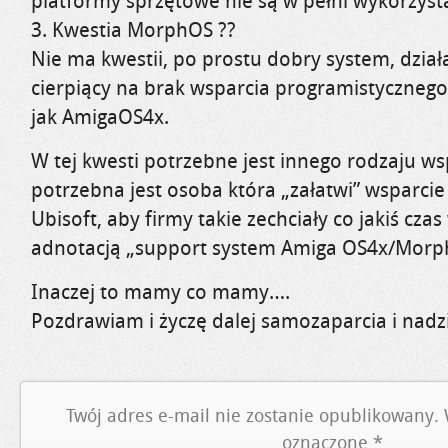
platformy sprzętowe nie są w pełni wykorzyst
3. Kwestia MorphOS ??
Nie ma kwestii, po prostu dobry system, dzia
cierpiący na brak wsparcia programistycznego
jak AmigaOS4x.
W tej kwesti potrzebne jest innego rodzaju ws
potrzebna jest osoba która „załatwi” wsparcie
Ubisoft, aby firmy takie zechciały co jakiś czas 
adnotacją „support system Amiga OS4x/Mo
Inaczej to mamy co mamy….
Pozdrawiam i życzę dalej samozaparcia i nadzi
Twój adres e-mail nie zostanie opublikowany.
oznaczone
*