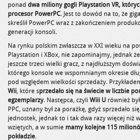
ponad
dwa miliony gogli Playstation VR, który
procesor PowerPC
. Jest to dowód na to, że giga
skreślił PowerPC wraz z zakończeniem produkc
generacji konsoli.
Na rynku polskim zwłaszcza w XXI wieku na powa
Playstation i XBox, nie zapominajmy, jednak że 
jeszcze trzeci wielki gracz, z najdłuższym doś
którego konsole we wspomnianym okresie dług
pod względem wielkości sprzedaży. Przykładem
Wii
, które s
przedało się na świecie w liczbie 
egzemplarzy
. Następca, czyli
Wiii U
również był
PPC, uznany był za porażkę, gdyż sprzedało się
jednostek, jednak to i tak dwa razy więcej niż
wziętych, a w sumie
mamy kolejne 115 milionó
pokładzie
.