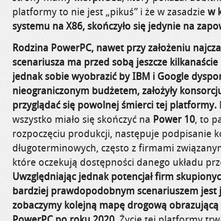
platformy to nie jest „pikuś” i że w zasadzie
w k
systemu na X86, skończyło się jedynie na zapo
Rodzina PowerPC, nawet przy założeniu najcza
scenariusza ma przed sobą jeszcze kilkanaście l
jednak sobie wyobrazić by IBM i Google dyspo
nieograniczonym budżetem, założyły konsorcju
przyglądać się powolnej śmierci tej platformy.
wszystko miało się skończyć na
Power 10
, to 
rozpoczęciu produkcji, następuje podpisanie 
długoterminowych, często z firmami związany
które oczekują dostępności danego układu prze
Uwzględniając jednak potencjał firm skupion
bardziej prawdopodobnym scenariuszem jest j
zobaczymy kolejną mapę drogową obrazującą 
PowerPC po roku 2020
. Życie tej platformy tr