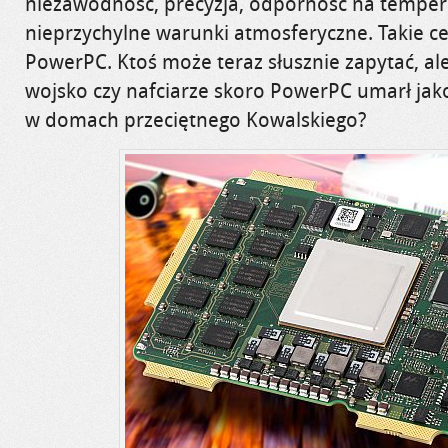
niezawodność, precyzja, odporność na tempera
nieprzychylne warunki atmosferyczne. Takie c
PowerPC. Ktoś może teraz słusznie zapytać, al
wojsko czy nafciarze skoro PowerPC umarł ja
w domach przeciętnego Kowalskiego?