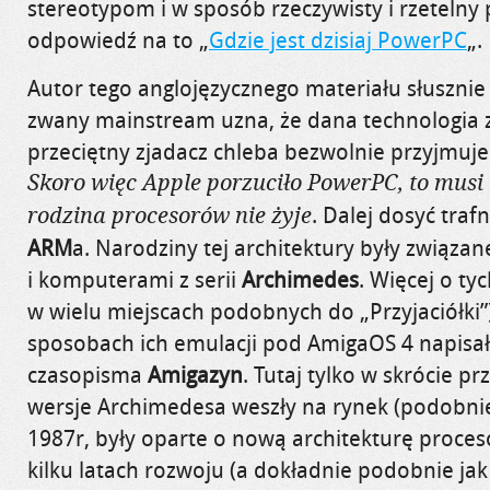
stereotypom i w sposób rzeczywisty i rzetelny
odpowiedź na to „
Gdzie jest dzisiaj PowerPC
„.
Autor tego anglojęzycznego materiału słusznie z
zwany mainstream uzna, że dana technologia 
przeciętny zjadacz chleba bezwolnie przyjmuj
Skoro więc Apple porzuciło PowerPC, to musi 
. Dalej dosyć traf
rodzina procesorów nie żyje
ARM
a. Narodziny tej architektury były związa
i komputerami z serii
Archimedes
. Więcej o t
w wielu miejscach podobnych do „Przyjaciółki
sposobach ich emulacji pod AmigaOS 4 napis
czasopisma
Amigazyn
. Tutaj tylko w skrócie p
wersje Archimedesa weszły na rynek (podobnie
1987r, były oparte o nową architekturę proce
kilku latach rozwoju (a dokładnie podobnie ja