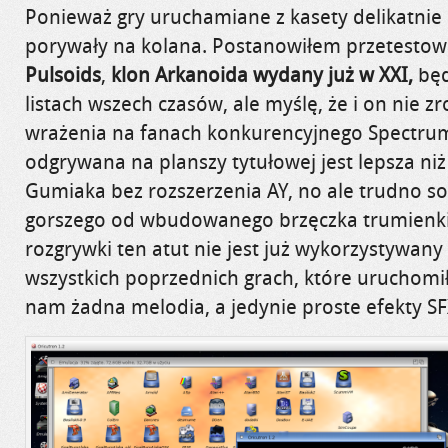
Ponieważ gry uruchamiane z kasety delikatnie 
porywały na kolana. Postanowiłem przetestow
Pulsoids
,
klon Arkanoida wydany już w XXI,
będ
listach wszech czasów, ale myślę, że i on nie z
wrażenia na fanach konkurencyjnego Spectr
odgrywana na planszy tytułowej jest lepsza ni
Gumiaka bez rozszerzenia AY, no ale trudno so
gorszego od wbudowanego brzęczka trumienki
rozgrywki ten atut nie jest już wykorzystywany 
wszystkich poprzednich grach, które uruchomi
nam żadna melodia, a jedynie proste efekty SF