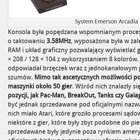
System Emerson Arcadia
Konsola była popędzana wspomnianym proces
o taktowaniu
3.58MHz
, wyposażona była w za
RAM i układ graficzny pozwalający wyświetlać 
× 208 / 128 × 104 z wykorzystaniem 8 kolorów.
odpowiadał brzęczek wraz z jednokanałowym
szumów.
Mimo tak ascetycznych możliwości po
maszynki około 50 gier
. Wśród nich znalazły si
pozycji, jak Pac-Man, BreakOut, Tanks czy Gala
być jednak sprzedawane pod oficjalnymi nazw
nich miało Atari, które groziło procesami sądo
niektóre z gier, które były zbyt podobne do 
sprzedawane były jedynie poza rynkiem amer