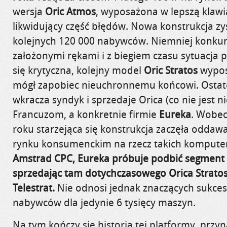
wersja
Oric Atmos
, wyposażona w lepszą klaw
likwidujący część błędów. Nowa konstrukcja z
kolejnych 120 000 nabywców. Niemniej konkure
założonymi rękami i z biegiem czasu sytuacja 
się krytyczna, kolejny model
Oric Stratos
wypos
mógł zapobiec nieuchronnemu końcowi. Ostat
wkracza syndyk i sprzedaje Orica (co nie jest 
Francuzom, a konkretnie firmie
Eureka
. Wobec
roku starzejąca się konstrukcja zaczęła oddaw
rynku konsumenckim na rzecz takich kompute
Amstrad CPC, Eureka próbuje podbić segment 
sprzedając tam dotychczasowego Orica Strato
Telestrat.
Nie odnosi jednak znaczących sukce
nabywców dla jedynie 6 tysięcy maszyn.
Na tym kończy się historia tej platformy, przy