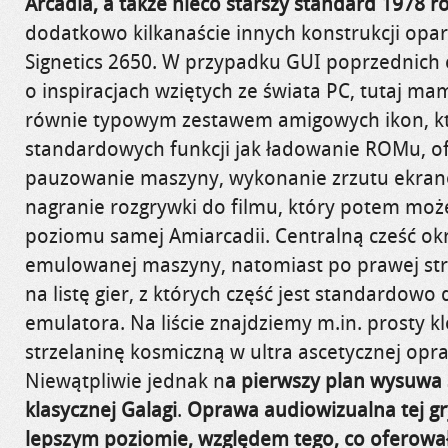
Arcadia, a także nieco starszy standard 1978 r
dodatkowo kilkanaście innych konstrukcji opar
Signetics 2650. W przypadku GUI poprzednich
o inspiracjach wziętych ze świata PC, tutaj m
równie typowym zestawem amigowych ikon, k
standardowych funkcji jak ładowanie ROMu, of
pauzowanie maszyny, wykonanie zrzutu ekran
nagranie rozgrywki do filmu, który potem moż
poziomu samej Amiarcadii. Centralną cześć ok
emulowanej maszyny, natomiast po prawej st
na listę gier, z których część jest standardowo
emulatora. Na liście znajdziemy m.in. prosty k
strzelaninę kosmiczną w ultra ascetycznej opr
Niewątpliwie jednak n
a pierwszy plan wysuwa s
klasycznej Galagi
.
Oprawa audiowizualna tej gr
lepszym poziomie, względem tego, co oferował