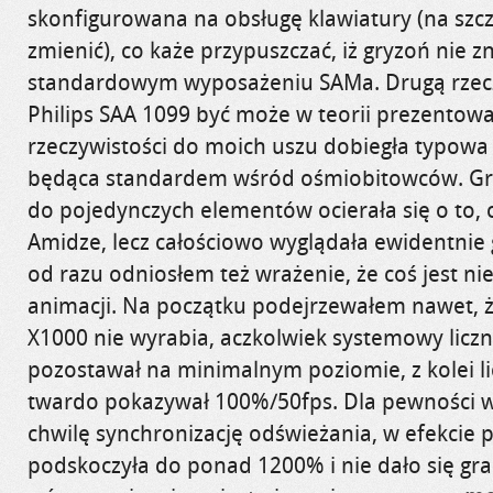
skonfigurowana na obsługę klawiatury (na szc
zmienić), co każe przypuszczać, iż gryzoń nie z
standardowym wyposażeniu SAMa. Drugą rzecz
Philips SAA 1099 być może w teorii prezentowa
rzeczywistości do moich uszu dobiegła typow
będąca standardem wśród ośmiobitowców. Gra
do pojedynczych elementów ocierała się o to, 
Amidze, lecz całościowo wyglądała ewidentnie g
od razu odniosłem też wrażenie, że coś jest nie
animacji. Na początku podejrzewałem nawet, 
X1000 nie wyrabia, aczkolwiek systemowy liczn
pozostawał na minimalnym poziomie, z kolei l
twardo pokazywał 100%/50fps. Dla pewności w
chwilę synchronizację odświeżania, w efekcie 
podskoczyła do ponad 1200% i nie dało się gra