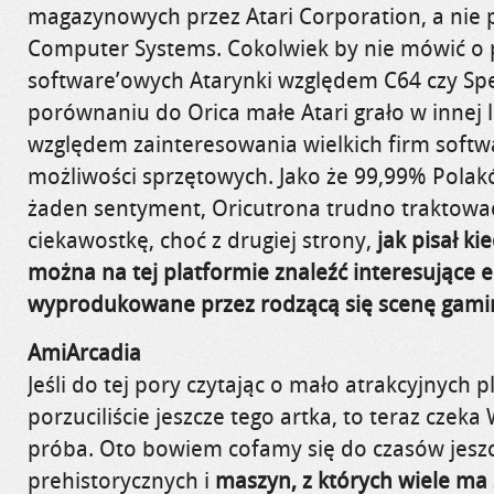
magazynowych przez Atari Corporation, a nie 
Computer Systems. Cokolwiek by nie mówić o
software’owych Atarynki względem C64 czy Sp
porównaniu do Orica małe Atari grało w innej 
względem zainteresowania wielkich firm softwa
możliwości sprzętowych. Jako że 99,99% Polakó
żaden sentyment, Oricutrona trudno traktować
ciekawostkę, choć z drugiej strony,
jak pisał ki
można na tej platformie znaleźć interesujące 
wyprodukowane przez rodzącą się scenę gami
AmiArcadia
Jeśli do tej pory czytając o mało atrakcyjnych 
porzuciliście jeszcze tego artka, to teraz czek
próba. Oto bowiem cofamy się do czasów jeszc
prehistorycznych i
maszyn, z których wiele ma