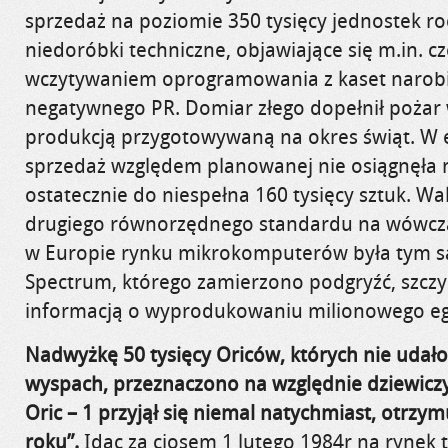
sprzedaż na poziomie 350 tysięcy jednostek ro
niedoróbki techniczne, objawiające się m.in. 
wczytywaniem oprogramowania z kaset narobił
negatywnego PR. Domiar złego dopełnił pożar 
produkcją przygotowywaną na okres świąt. W e
sprzedaż względem planowanej nie osiągnęła 
ostatecznie do niespełna 160 tysięcy sztuk. W
drugiego równorzędnego standardu na wówcz
w Europie rynku mikrokomputerów była tym 
Spectrum, którego zamierzono podgryźć, szczyc
informacją o wyprodukowaniu milionowego e
Nadwyżkę 50 tysięcy Oriców, których nie udało
wyspach, przeznaczono na względnie dziewiczy
Oric – 1 przyjął się niemal natychmiast, otrzy
roku”.
Idąc za ciosem 1 lutego 1984r na rynek 