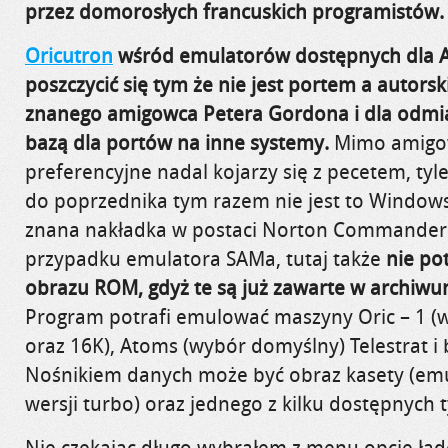
przez domorosłych francuskich programistów.
Oricutron
wśród emulatorów dostępnych dla A
poszczycić się tym że nie jest portem a autor
znanego amigowca Petera Gordona i dla odmia
bazą dla portów na inne systemy.
Mimo amigo
preferencyjne nadal kojarzy się z pecetem, tyl
do poprzednika tym razem nie jest to Windows 
znana nakładka w postaci Norton Commandera
przypadku emulatora SAMa, tutaj także
nie po
obrazu ROM, gdyż te są już zawarte w archiw
Program potrafi emulować maszyny Oric – 1 (w
oraz 16K), Atoms (wybór domyślny) Telestrat i 
Nośnikiem danych może być obraz kasety (em
wersji turbo) oraz jednego z kilku dostępnych 
Nie czekając długo wybrałem z menu opcję ład