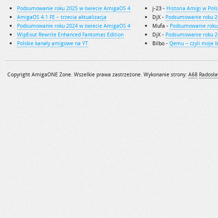
Podsumowanie roku 2025 w świecie AmigaOS 4
j-23
-
Historia Amigi w Pols
AmigaOS 4.1 FE – trzecia aktualizacja
DjX
-
Podsumowanie roku 2
Podsumowanie roku 2024 w świecie AmigaOS 4
Mufa
-
Podsumowanie roku
WipEout Rewrite Enhanced Fantomas Edition
DjX
-
Podsumowanie roku 2
Polskie kanały amigowe na YT
Bilbo
-
Qemu – czyli moje 
Copyright AmigaONE Zone. Wszelkie prawa zastrzeżone. Wykonanie strony:
A68
Radosła