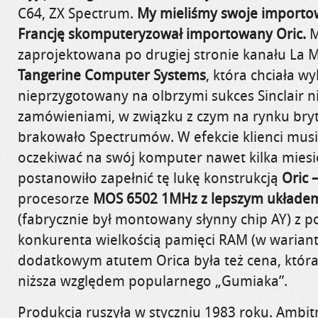
C64, ZX Spectrum.
My mieliśmy swoje importow
Francję skomputeryzował importowany Oric.
M
zaprojektowana po drugiej stronie kanału La 
Tangerine Computer Systems
, która chciała wy
nieprzygotowany na olbrzymi sukces Sinclair ni
zamówieniami, w związku z czym na rynku bryt
brakowało Spectrumów. W efekcie klienci musie
oczekiwać na swój komputer nawet kilka miesi
postanowiło zapełnić tę lukę konstrukcją
Oric –
procesorze
MOS 6502 1MHz
z lepszym układ
(fabrycznie był montowany słynny chip AY) z
konkurenta wielkością pamięci RAM (w warian
dodatkowym atutem Orica była też cena, która 
niższa względem popularnego „Gumiaka”.
Produkcja ruszyła w styczniu 1983 roku. Ambit