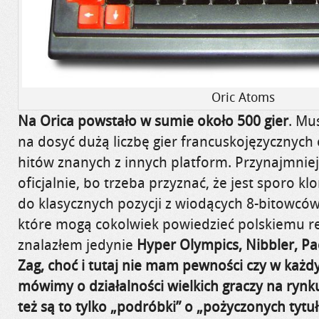
Oric Atoms
Na Orica powstało w sumie około 500 gier
. Mu
na dosyć dużą liczbę gier francuskojęzycznych 
hitów znanych z innych platform. Przynajmnie
oficjalnie, bo trzeba przyznać, że jest sporo 
do klasycznych pozycji z wiodących 8-bitowców
które mogą cokolwiek powiedzieć polskiemu re
znalazłem jedynie
Hyper Olympics, Nibbler, Pa
Zag, choć i tutaj nie mam pewności czy w każ
mówimy o działalności wielkich graczy na rynk
też są to tylko „podróbki” o „pożyczonych ty