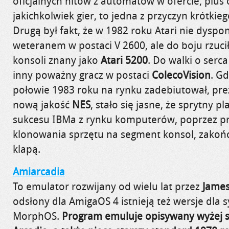
oficjalnych hitów z automatów w ofercie, plus 
jakichkolwiek gier, to jedna z przyczyn krótkieg
Drugą był fakt, że w 1982 roku Atari nie dyspo
weteranem w postaci V 2600, ale do boju rzuci
konsoli znany jako
Atari 5200
. Do walki o serc
inny poważny gracz w postaci
ColecoVision
. G
połowie 1983 roku na rynku zadebiutował, pre
nową jakość
NES
, stało się jasne, że sprytny 
sukcesu IBMa z rynku komputerów, poprzez pr
klonowania sprzętu na segment konsol, zakońc
klapą.
Amiarcadia
To emulator rozwijany od wielu lat przez
James
odsłony dla AmigaOS 4 istnieją też wersje dla
MorphOS.
Program emuluje opisywany wyżej 