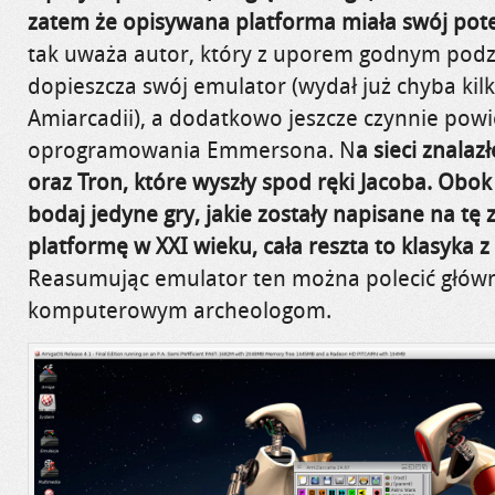
zatem że opisywana platforma miała swój pote
tak uważa autor, który z uporem godnym podz
dopieszcza swój emulator (wydał już chyba kilk
Amiarcadii), a dodatkowo jeszcze czynnie pow
oprogramowania Emmersona. N
a sieci znalaz
oraz Tron, które wyszły spod ręki Jacoba. Obok 
bodaj jedyne gry, jakie zostały napisane na t
platformę w XXI wieku, cała reszta to klasyka z 
Reasumując emulator ten można polecić głów
komputerowym archeologom.