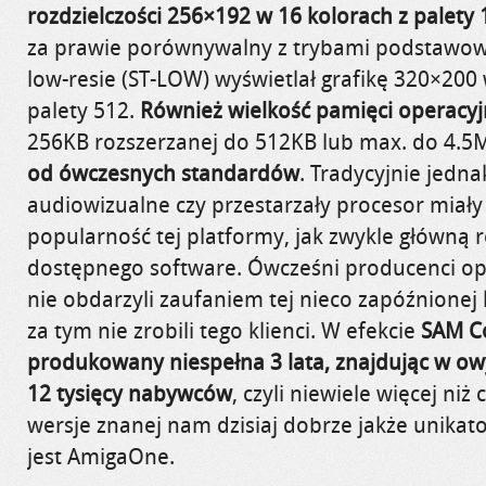
rozdzielczości 256×192 w 16 kolorach z palety 
za prawie porównywalny z trybami podstawowej
low-resie (ST-LOW) wyświetlał grafikę 320×200 
palety 512.
Również wielkość pamięci operacyj
256KB rozszerzanej do 512KB lub max. do 4.5
od ówczesnych standardów
. Tradycyjnie jedna
audiowizualne czy przestarzały procesor miał
popularność tej platformy, jak zwykle główną r
dostępnego software. Ówcześni producenci op
nie obdarzyli zaufaniem tej nieco zapóźnionej k
za tym nie zrobili tego klienci. W efekcie
SAM C
produkowany niespełna 3 lata, znajdując w ow
12 tysięcy nabywców
, czyli niewiele więcej niż
wersje znanej nam dzisiaj dobrze jakże unikat
jest AmigaOne.