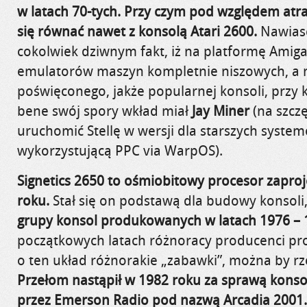
w latach 70-tych. Przy czym pod względem atr
się równać nawet z konsolą Atari 2600.
Nawiase
cokolwiek dziwnym fakt, iż na platformę Amiga
emulatorów maszyn kompletnie niszowych, a n
poświęconego, jakże popularnej konsoli, przy 
bene swój spory wkład miał
Jay Miner
(na szcz
uruchomić Stellę w wersji dla starszych syste
wykorzystującą PPC via WarpOS).
Signetics 2650 to ośmiobitowy procesor zapr
roku.
Stał się on podstawą dla budowy konsoli
grupy konsol produkowanych w latach 1976 – 
początkowych latach różnoracy producenci pr
o ten układ różnorakie „zabawki”, można by rz
Przełom nastąpił w 1982 roku za sprawą kons
przez Emerson Radio pod nazwą Arcadia 2001.