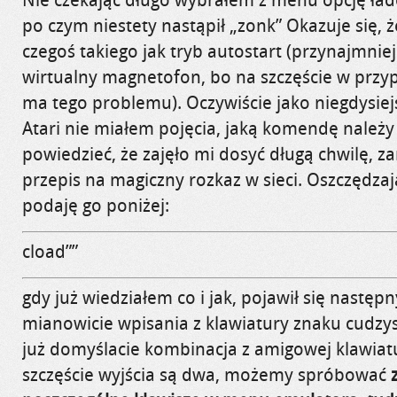
po czym niestety nastąpił „zonk” Okazuje się, 
czegoś takiego jak tryb autostart (przynajmniej 
wirtualny magnetofon, bo na szczęście w przy
ma tego problemu). Oczywiście jako niegdysie
Atari nie miałem pojęcia, jaką komendę należy
powiedzieć, że zajęło mi dosyć długą chwilę, 
przepis na magiczny rozkaz w sieci. Oszczędza
podaję go poniżej:
cload””
gdy już wiedziałem co i jak, pojawił się następ
mianowicie wpisania z klawiatury znaku cudzys
już domyślacie kombinacja z amigowej klawiatu
szczęście wyjścia są dwa, możemy spróbować