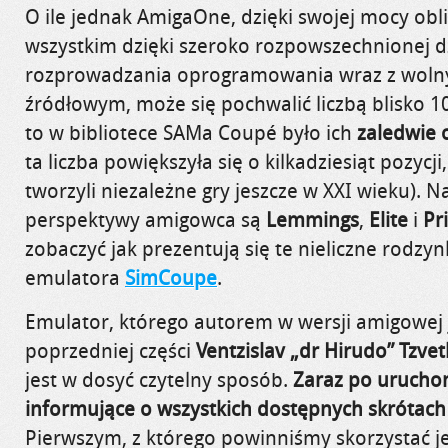
O ile jednak AmigaOne, dzięki swojej mocy obl
wszystkim dzięki szeroko rozpowszechnionej dz
rozprowadzania oprogramowania wraz z wol
źródłowym, może się pochwalić liczbą blisko 1
to w bibliotece SAMa Coupé było ich
zaledwie 
ta liczba powiększyła się o kilkadziesiąt pozycji
tworzyli niezależne gry jeszcze w XXI wieku). N
perspektywy amigowca są
Lemmings
,
Elite
i
Pr
zobaczyć jak prezentują się te nieliczne rodzy
emulatora
SimCoupe
.
Emulator, którego autorem w wersji amigowej 
poprzedniej części
Ventzislav „dr Hirudo” Tzve
jest w dosyć czytelny sposób.
Zaraz po urucho
informujące o wszystkich dostępnych skrótach
Pierwszym, z którego powinniśmy skorzystać j