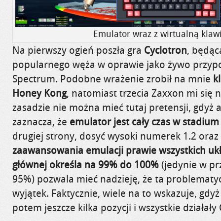
Emulator wraz z wirtualną klaw
Na pierwszy ogień poszła gra
Cyclotron
, będą
popularnego węża w oprawie jako żywo przyp
Spectrum. Podobne wrażenie zrobił na mnie
k
Honey Kong
, natomiast trzecia Zaxxon mi się 
zasadzie nie można mieć tutaj pretensji, gdyż 
zaznacza, że
emulator jest cały czas w stadium
drugiej strony, dosyć wysoki numerek 1.2 oraz 
zaawansowania emulacji prawie wszystkich uk
głównej określa na 99% do 100%
(jedynie w pr
95%) pozwala mieć nadzieję, że ta problematyc
wyjątek. Faktycznie, wiele na to wskazuje, gd
potem jeszcze kilka pozycji i wszystkie działały