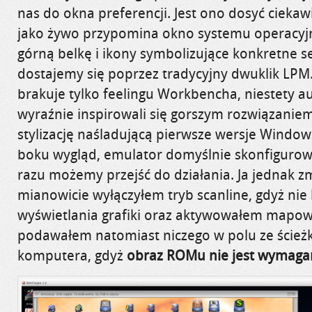
nas do okna preferencji. Jest ono dosyć ciekaw
jako żywo przypomina okno systemu operacy
górną belkę i ikony symbolizujące konkretne se
dostajemy się poprzez tradycyjny dwuklik LPM.
brakuje tylko feelingu Workbencha, niestety a
wyraźnie inspirowali się gorszym rozwiązaniem 
stylizację naśladującą pierwsze wersje Window
boku wygląd, emulator domyślnie skonfigurowa
razu możemy przejść do działania. Ja jednak zm
mianowicie wyłączyłem tryb scanline, gdyż nie 
wyświetlania grafiki oraz aktywowałem mapow
podawałem natomiast niczego w polu ze ście
komputera, gdyż
obraz ROMu nie jest wymaga