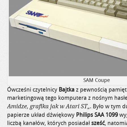
SAM Coupe
Ówcześni czytelnicy
Bajtka
z pewnością pamięt
marketingową tego komputera z nośnym hasł
„. Było w tym d
Amidze, grafika jak w Atari ST
papierze układ dźwiękowy
Philips SAA 1099
wyg
liczbą kanałów, których posiadał
sześć
, natomi