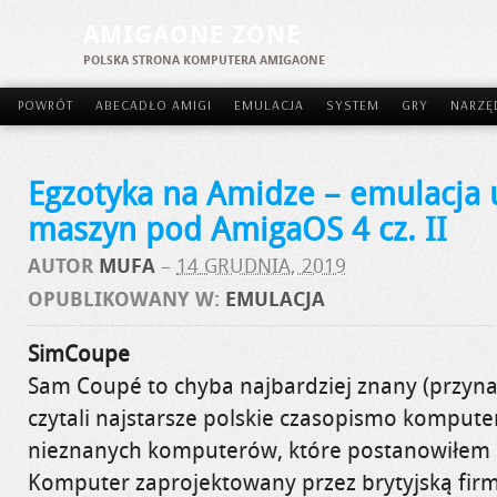
AMIGAONE ZONE
POLSKA STRONA KOMPUTERA AMIGAONE
POWRÓT
ABECADŁO AMIGI
EMULACJA
SYSTEM
GRY
NARZĘ
Egzotyka na Amidze – emulacja
maszyn pod AmigaOS 4 cz. II
AUTOR
MUFA
–
14 GRUDNIA, 2019
OPUBLIKOWANY W:
EMULACJA
SimCoupe
Sam Coupé to chyba najbardziej znany (przyna
czytali najstarsze polskie czasopismo komput
nieznanych komputerów, które postanowiłem 
Komputer zaprojektowany przez brytyjską fir