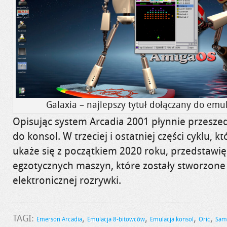
Galaxia – najlepszy tytuł dołączany do emu
Opisując system Arcadia 2001 płynnie przes
do konsol. W trzeciej i ostatniej części cyklu, 
ukaże się z początkiem 2020 roku, przedstawię
egzotycznych maszyn, które zostały stworzone
elektronicznej rozrywki.
,
,
,
,
TAGI:
Emerson Arcadia
Emulacja 8-bitowców
Emulacja konsol
Oric
Sam