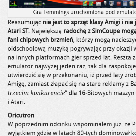
Gra Lemmings uruchomiona pod emulat
Reasumując
nie jest to sprzęt klasy Amigi i nie 
Atari ST
. Największą
radochę z SimCoupe mogą 
fani chipowych brzmień
, którzy mogą nacieszy
oldschoolową muzyką pogrywając przy okazji w 
na innych platformach gier sprzed lat. Reszt
emulator najwyżej jeden raz, tak dla zaspokoje
utwierdzić się w przekonaniu, iż przed laty zro
Amigę, zamiast złapać się na stare reklamy z Ba
” dla 16-Bitowych maszyn
trzecim konkurencie
i Atari.
Oricutron
W poprzednim odcinku wspominałem już, że Po
wyjątkiem gdzie w latach 80-tych dominował 