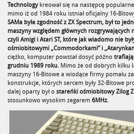
Technology
kreował się na następcę popularn
mimo iż od 1984 roku istniał oficjalny 16-Bito
SAMa była zgodność z ZX Spectrum, był to jedn
maszyny względem głównych rozgrywających 
czyli Amigi i Atari ST, które jak wiadomo nie b
ośmiobitowymi „Commodorkami” i „Atarynkam
ciężko, komputer powstał dosyć późno
trafiaj
grudniu 1989 roku
. Mimo że od dobrych kilku la
maszyny 16-Bitowe a wiodące firmy pomału za
konstrukcje, których sercem były 32-Bitowe p
dalej oparty był o
stareńki ośmiobitowy Zilog 
stosunkowo wysokim zegarem
6MHz
.