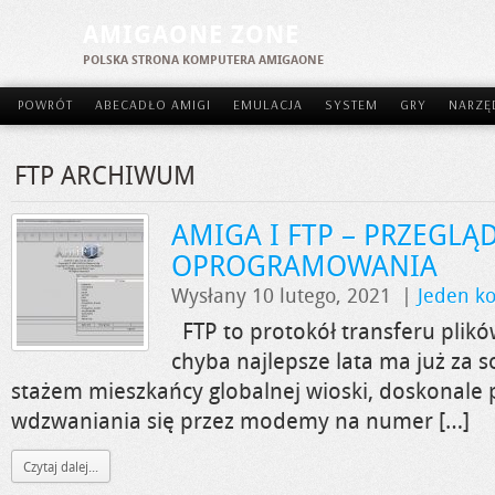
AMIGAONE ZONE
POLSKA STRONA KOMPUTERA AMIGAONE
POWRÓT
ABECADŁO AMIGI
EMULACJA
SYSTEM
GRY
NARZĘ
FTP ARCHIWUM
AMIGA I FTP – PRZEGLĄ
OPROGRAMOWANIA
Wysłany 10 lutego, 2021
|
Jeden k
FTP to protokół transferu plikó
chyba najlepsze lata ma już za 
stażem mieszkańcy globalnej wioski, doskonale 
wdzwaniania się przez modemy na numer […]
Czytaj dalej...