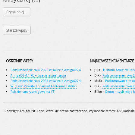
Czytaj dalej...
Starsze wpisy
OSTATNIE WPISY
NAJNOWSZE KOMENTARZE
Podsumowanie roku 2025 w świecie AmigaOS 4
j-23
-
Historia Amigi w Pols
AmigaOS 4.1 FE – trzecia aktualizacja
DjX
-
Podsumowanie roku 2
Podsumowanie roku 2024 w świecie AmigaOS 4
Mufa
-
Podsumowanie roku
WipEout Rewrite Enhanced Fantomas Edition
DjX
-
Podsumowanie roku 2
Polskie kanały amigowe na YT
Bilbo
-
Qemu – czyli moje 
Copyright AmigaONE Zone. Wszelkie prawa zastrzeżone. Wykonanie strony:
A68
Radosła