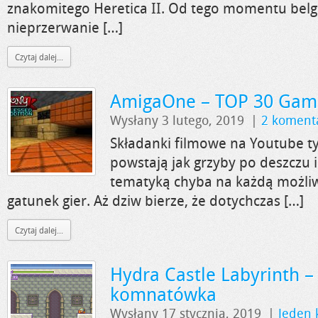
znakomitego Heretica II. Od tego momentu belgi
nieprzerwanie […]
Czytaj dalej...
AmigaOne – TOP 30 Gam
Wysłany 3 lutego, 2019
|
2 koment
Składanki filmowe na Youtube 
powstają jak grzyby po deszczu 
tematyką chyba na każdą możliw
gatunek gier. Aż dziw bierze, że dotychczas […]
Czytaj dalej...
Hydra Castle Labyrinth –
komnatówka
Wysłany 17 stycznia, 2019
|
Jeden 