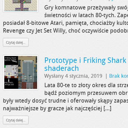
Gry komnatowe przeżywały swój 
świetności w latach 80-tych. Za
posiadał 8-bitowe Atari, pamięta, chociażby ku
Revenge czy Jet Set Willy, choć oczywiście podob
Czytaj dalej...
Prototype i Friking Shark 
shaderach
Wysłany 4 stycznia, 2019
|
Brak ko
Lata 80-te to złoty okres dla st
bądź poziomym przesuwem obra
były wtedy dosyć trudne i oferowały skąpy zapa
najważniejsze by gracze jak najczęściej […]
Czytaj dalej...