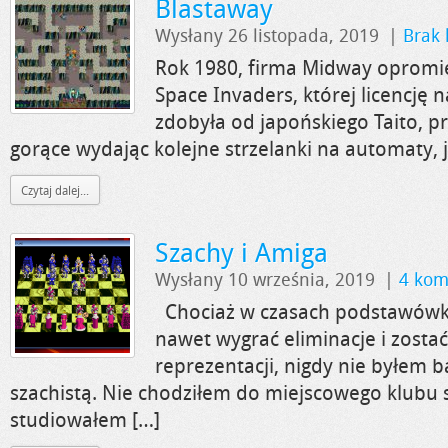
Blastaway
Wysłany 26 listopada, 2019
|
Brak
Rok 1980, firma Midway opromi
Space Invaders, której licencję
zdobyła od japońskiego Taito, pr
gorące wydając kolejne strzelanki na automaty, 
Czytaj dalej...
Szachy i Amiga
Wysłany 10 września, 2019
|
4 kom
Chociaż w czasach podstawówki 
nawet wygrać eliminacje i zosta
reprezentacji, nigdy nie byłem
szachistą. Nie chodziłem do miejscowego klubu
studiowałem […]