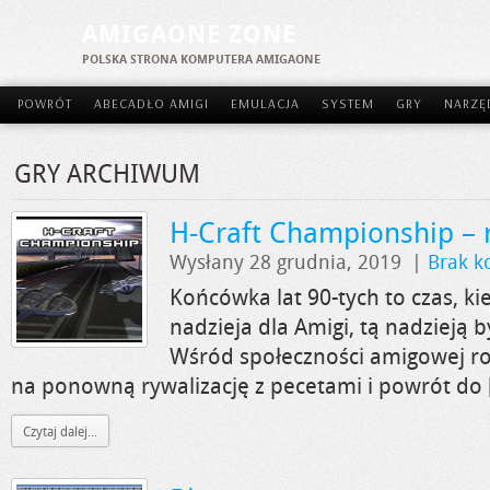
AMIGAONE ZONE
POLSKA STRONA KOMPUTERA AMIGAONE
POWRÓT
ABECADŁO AMIGI
EMULACJA
SYSTEM
GRY
NARZĘ
GRY ARCHIWUM
H-Craft Championship – 
Wysłany 28 grudnia, 2019
|
Brak k
Końcówka lat 90-tych to czas, ki
nadzieja dla Amigi, tą nadzieją b
Wśród społeczności amigowej rod
na ponowną rywalizację z pecetami i powrót do 
Czytaj dalej...