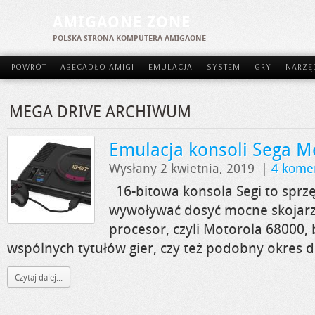
AMIGAONE ZONE
POLSKA STRONA KOMPUTERA AMIGAONE
POWRÓT
ABECADŁO AMIGI
EMULACJA
SYSTEM
GRY
NARZĘ
MEGA DRIVE ARCHIWUM
Emulacja konsoli Sega M
Wysłany 2 kwietnia, 2019
|
4 kome
16-bitowa konsola Segi to sprzę
wywoływać dosyć mocne skojarz
procesor, czyli Motorola 68000,
wspólnych tytułów gier, czy też podobny okres d
Czytaj dalej...