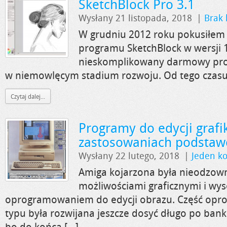
SketchBlock Pro 3.1
Wysłany 21 listopada, 2018
|
Brak
W grudniu 2012 roku pokusiłem 
programu SketchBlock w wersji 1
nieskomplikowany darmowy pro
w niemowlęcym stadium rozwoju. Od tego czasu 
Czytaj dalej...
Programy do edycji grafi
zastosowaniach podsta
Wysłany 22 lutego, 2018
|
Jeden k
Amiga kojarzona była nieodzow
możliwościami graficznymi i w
oprogramowaniem do edycji obrazu. Część opr
typu była rozwijana jeszcze dosyć długo po ba
bo do końca […]