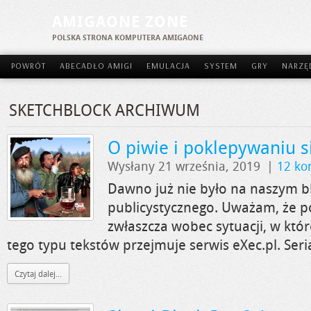
AMIGAONE ZONE
POLSKA STRONA KOMPUTERA AMIGAONE
POWRÓT
ABECADŁO AMIGI
EMULACJA
SYSTEM
GRY
NARZĘ
SKETCHBLOCK ARCHIWUM
O piwie i poklepywaniu s
Wysłany 21 września, 2019
|
12 ko
Dawno już nie było na naszym b
publicystycznego. Uważam, że p
zwłaszcza wobec sytuacji, w któ
tego typu tekstów przejmuje serwis eXec.pl. Seri
Czytaj dalej...