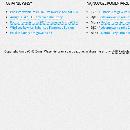
OSTATNIE WPISY
NAJNOWSZE KOMENTARZE
Podsumowanie roku 2025 w świecie AmigaOS 4
j-23
-
Historia Amigi w Pols
AmigaOS 4.1 FE – trzecia aktualizacja
DjX
-
Podsumowanie roku 2
Podsumowanie roku 2024 w świecie AmigaOS 4
Mufa
-
Podsumowanie roku
WipEout Rewrite Enhanced Fantomas Edition
DjX
-
Podsumowanie roku 2
Polskie kanały amigowe na YT
Bilbo
-
Qemu – czyli moje 
Copyright AmigaONE Zone. Wszelkie prawa zastrzeżone. Wykonanie strony:
A68
Radosła