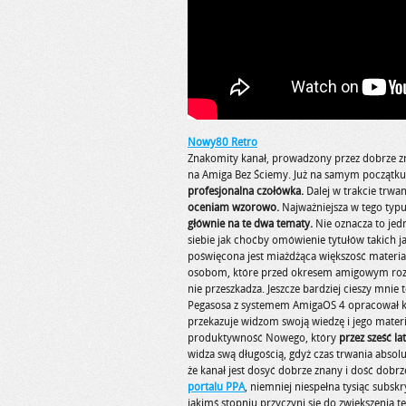
Nowy80 Retro
Znakomity kanał, prowadzony przez dobrze 
na Amiga Bez Ściemy. Już na samym początku
profesjonalna czołówka.
Dalej w trakcie trwa
oceniam wzorowo.
Najważniejsza w tego typu 
głównie na te dwa tematy.
Nie oznacza to jedn
siebie jak choćby omówienie tytułów takich 
poświęcona jest miażdżąca większość materia
osobom, które przed okresem amigowym rozpo
nie przeszkadza. Jeszcze bardziej cieszy mnie t
Pegasosa z systemem AmigaOS 4 opracował kil
przekazuje widzom swoją wiedzę i jego materi
produktywność Nowego, który
przez sześć l
widza swą długością, gdyż czas trwania absol
że kanał jest dosyć dobrze znany i dość dob
portalu PPA
, niemniej niespełna tysiąc subsk
jakimś stopniu przyczyni się do zwiększenia tej