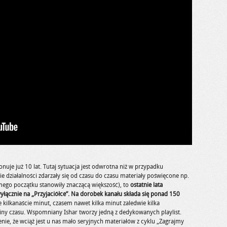
onuje już 10 lat. Tutaj sytuacja jest odwrotna niż w przypadku
e działalności zdarzały się od czasu do czasu materiały poświęcone np.
go początku stanowiły znaczącą większość), to
ostatnie lata
yłącznie na „Przyjaciółce”.
Na dorobek kanału składa się ponad 150
ce kilkanaście minut, czasem nawet kilka minut zaledwie kilka
iny czasu. Wspomniany Ishar tworzy jedną z dedykowanych playlist.
ie, że wciąż jest u nas mało seryjnych materiałów z cyklu „Zagrajmy