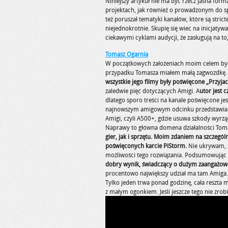
Niniejszy artykuł nie ma być rzecz jasna for
projektach, jak również o prowadzonym do s
też poruszał tematyki kanałów, które są stri
niejednokrotnie. Skupię się wiec na inicjatywa
ciekawymi cyklami audycji, że zasługują na to
Tomasz Ogarnia
W początkowych założeniach moim celem był
przypadku Tomasza miałem małą zagwozdkę.
wszystkie jego filmy były poświęcone „Przyjac
zaledwie pięć dotyczących Amigi. A
utor jest 
dlatego sporo treści na kanale poświęcone 
najnowszym amigowym odcinku przedstawia s
Amigi, czyli A500+, gdzie usuwa szkody wyrząd
Naprawy to główna domena działalności Tomas
gier, jak i sprzętu. Moim zdaniem na szczegó
poświęconych karcie PiStorm.
Nie ukrywam, ż
możliwości tego rozwiązania. Podsumowując
dobry wynik, świadczący o dużym zaangażowa
procentowo największy udział ma tam Amiga. 
Tylko jeden trwa ponad godzinę, cała reszta 
z małym ogonkiem. Jeśli jeszcze tego nie zrobi