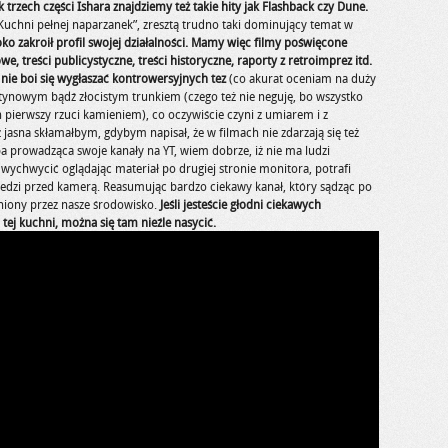
 trzech części Ishara znajdziemy też takie hity jak Flashback czy Dune.
chni pełnej naparzanek”, zresztą trudno taki dominujący temat w
ko zakroił profil swojej działalności. Mamy więc filmy poświęcone
 treści publicystyczne, treści historyczne, raporty z retroimprez itd.
 nie boi się wygłaszać kontrowersyjnych tez
(co akurat oceniam na duży
sztynowym bądź złocistym trunkiem (czego też nie neguję, bo wszystko
ech pierwszy rzuci kamieniem), co oczywiście czyni z umiarem i z
asna skłamałbym, gdybym napisał, że w filmach nie zdarzają się też
a prowadząca swoje kanały na YT, wiem dobrze, iż nie ma ludzi
 wychwycić oglądając materiał po drugiej stronie monitora, potrafi
edzi przed kamerą. Reasumując bardzo ciekawy kanał, który sądząc po
eniony przez nasze środowisko.
Jeśli jesteście głodni ciekawych
ej kuchni, można się tam nieźle nasycić.