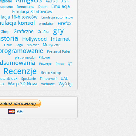
AmigaOS
igaone
Android
Atari
Emulacja
asopismo
Demoscena
Doom
Emulacja 8-bitowców
lacja 16-bitowców
Emulacja automatów
ulacja konsol
Firefox
emulator
gry
Graficzne
Gimp
Grafika
istoria
Hollywood
Internet
Muzyczne
Linux
Logo
Mplayer
programowanie
Personal Paint
platformówki
Plikowe
dsumowania
Powerpc
Prasa
QT
Recenzje
RetroKomp
ketchBlock
UAE
Spotkanie
Timberwolf
Warp 3D Nova
Wyścigi
webowe
3D