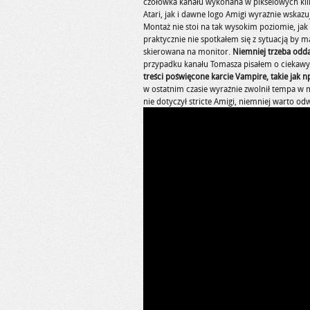
czołówka kanału wykonana w pikselowych kl
Atari, jak i dawne logo Amigi wyraźnie wskazuj
Montaż nie stoi na tak wysokim poziomie, ja
praktycznie nie spotkałem się z sytuacją by 
skierowana na monitor.
Niemniej trzeba oddać
przypadku kanału Tomasza pisałem o ciekawy
treści poświęcone karcie Vampire, takie jak n
w ostatnim czasie wyraźnie zwolnił tempa w 
nie dotyczył stricte Amigi, niemniej warto od