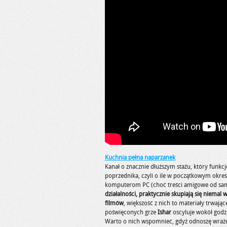
Kuchnia pełna naparzanek
Kanał o znacznie dłuższym stażu, który funkcj
poprzednika, czyli o ile w początkowym okresi
komputerom PC (choć treści amigowe od same
działalności, praktycznie skupiają się niemal w
filmów
, większość z nich to materiały trwają
poświęconych grze
Ishar
oscyluje wokół godz
Warto o nich wspomnieć, gdyż odnoszę wrażen