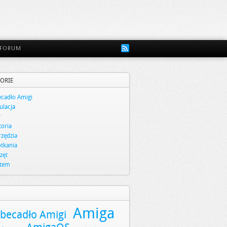
FORUM
ORIE
cadło Amigi
lacja
y
toria
zędzia
tkania
zęt
stem
Amiga
becadło Amigi