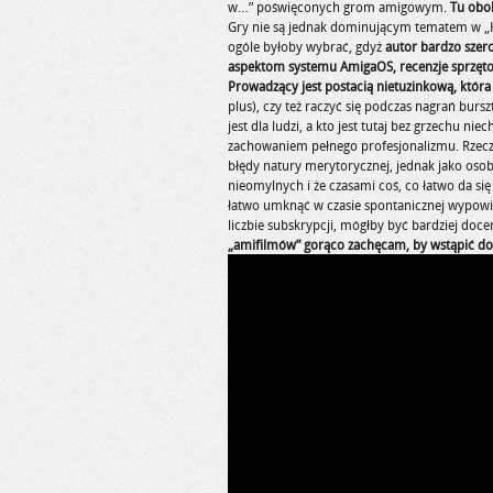
w…” poświęconych grom amigowym.
Tu obok
Gry nie są jednak dominującym tematem w „Ku
ogóle byłoby wybrać, gdyż
autor bardzo szero
aspektom systemu AmigaOS, recenzje sprzętowe,
Prowadzący jest postacią nietuzinkową, która
plus), czy też raczyć się podczas nagrań bur
jest dla ludzi, a kto jest tutaj bez grzechu ni
zachowaniem pełnego profesjonalizmu. Rzecz j
błędy natury merytorycznej, jednak jako osob
nieomylnych i że czasami coś, co łatwo da się
łatwo umknąć w czasie spontanicznej wypowi
liczbie subskrypcji, mógłby być bardziej doc
„amifilmów” gorąco zachęcam, by wstąpić do t