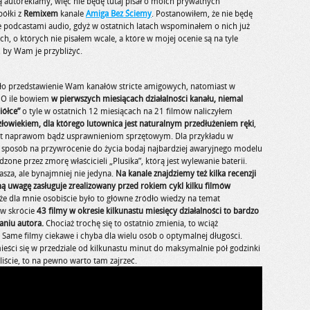
mą autoreklamy, więc nie będę tutaj pisał o moich prywatnych
półki z
Remixem
kanale
Amiga Bez Ściemy
. Postanowiłem, że nie będę
cte podcastami audio, gdyż w ostatnich latach wspominałem o nich już
ch, o których nie pisałem wcale, a które w mojej ocenie są na tyle
, by Wam je przybliżyć.
o przedstawienie Wam kanałów stricte amigowych, natomiast w
 O ile bowiem
w pierwszych miesiącach działalności kanału, niemal
iółce”
o tyle w ostatnich 12 miesiącach na 21 filmów naliczyłem
człowiekiem, dla którego lutownica jest naturalnym przedłużeniem ręki
,
jest naprawom bądź usprawnieniom sprzętowym. Dla przykładu w
posób na przywrócenie do życia bodaj najbardziej awaryjnego modelu
zone przez zmorę właścicieli „Plusika”, którą jest wylewanie baterii.
za, ale bynajmniej nie jedyna.
Na kanale znajdziemy też kilka recenzji
lną uwagę zasługuje zrealizowany przed rokiem cykl kilku filmów
e dla mnie osobiście było to główne źródło wiedzy na temat
 w skrócie
43 filmy w okresie kilkunastu miesięcy działalności to bardzo
niu autora.
Chociaż trochę się to ostatnio zmienia, to wciąż
Same filmy ciekawe i chyba dla wielu osób o optymalnej długości.
mieści się w przedziale od kilkunastu minut do maksymalnie pół godzinki
liście, to na pewno warto tam zajrzeć.