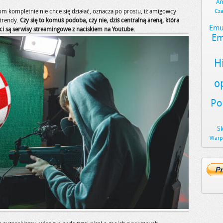
Am
iom kompletnie nie chce się działać, oznacza po prostu, iż amigowcy
Cz
 trendy.
Czy się to komuś podoba, czy nie, dziś centralną areną, która
Emu
ści są serwisy streamingowe z naciskiem na Youtube.
Em
H
o
Po
S
Warp