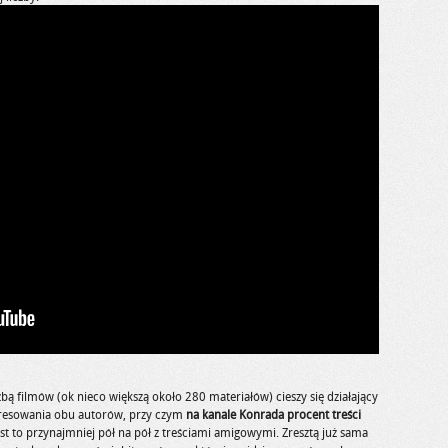
ą filmów (ok nieco większą około 280 materiałów) cieszy się działający
teresowania obu autorów, przy czym
na kanale Konrada procent treści
est to przynajmniej pół na pół z treściami amigowymi. Zresztą już sama