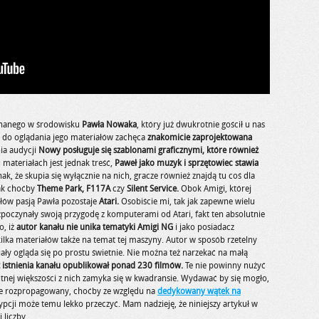
znanego w środowisku
Pawła Nowaka
, który już dwukrotnie gościł u nas
 do oglądania jego materiałów zachęca
znakomicie zaprojektowana
nia audycji
Nowy posługuje się szablonami graficznymi, które również
materiałach jest jednak treść,
Paweł jako muzyk i sprzętowiec stawia
ak, że skupia się wyłącznie na nich, gracze również znajdą tu coś dla
jak choćby
Theme Park, F117A
czy
Silent Service.
Obok Amigi, której
łów pasją Pawła pozostaje
Atari.
Osobiście mi, tak jak zapewne wielu
czynały swoją przygodę z komputerami od Atari, fakt ten absolutnie
o, iż
autor kanału nie unika tematyki Amigi NG
i jako posiadacz
ka materiałów także na temat tej maszyny. Autor w sposób rzetelny
ały ogląda się po prostu świetnie. Nie można też narzekać na małą
at istnienia kanału opublikował ponad 230 filmów.
Te nie powinny nużyć
utnej większości z nich zamyka się w kwadransie. Wydawać by się mogło,
rze rozpropagowany, choćby ze względu na
dedykowany wątek na
rypcji może temu lekko przeczyć. Mam nadzieję, że niniejszy artykuł w
 liczby.