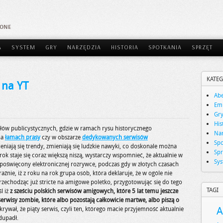
AONE
A
SYSTEM
GRY
NARZĘDZIA
HISTORIA
SPOTKANIA
SPRZĘT
KATEG
 na YT
Abe
Emu
Gr
His
ułów publicystycznych, gdzie w ramach rysu historycznego
Nar
na
łamach prasy
czy w obszarze
dedykowanych serwisów
Spo
ieniają się trendy, zmieniają się ludzkie nawyki, co doskonale można
Spr
ok staje się coraz większą niszą, wystarczy wspomnieć, że aktualnie w
Sy
ik poświęcony elektronicznej rozrywce, podczas gdy w złotych czasach
raźnie, iż z roku na rok grupa osób, która deklaruje, że w ogóle nie
Przechodząc już stricte na amigowe poletko, przygotowując się do tego
TAGI
l iż
z sześciu polskich serwisów amigowych, które 5 lat temu jeszcze
ś serwisy zombie, które albo pozostają całkowicie martwe, albo piszą o
A
krywał, że piąty serwis, czyli ten, którego macie przyjemność aktualnie
dupadł.