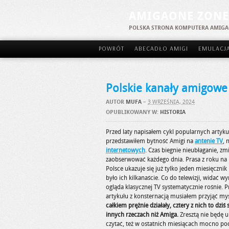
AMIGAONE ZONE
POLSKA STRONA KOMPUTERA AMIG
POWRÓT
ABECADŁO AMIGI
EMULACJ
Polskie kanały amigowe
AUTOR
MUFA
–
3 WRZEŚNIA, 2024
OPUBLIKOWANY W:
HISTORIA
Przed laty napisałem cykl popularnych artyk
przedstawiłem bytność Amigi na
antenie TV
, 
internetowych
. Czas biegnie nieubłaganie, zm
zaobserwować każdego dnia. Prasa z roku na r
Polsce ukazuje się już tylko jeden miesięczn
było ich kilkanaście. Co do telewizji, widać wy
ogląda klasycznej TV systematycznie rośnie. 
artykułu z konsternacją musiałem przyjąć myś
całkiem prężnie działały, cztery z nich to dzi
innych rzeczach niż Amiga.
Zresztą nie będę u
czytać, też w ostatnich miesiącach mocno po