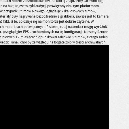
imatach rodem z ośmiobitowców, na której znajdziemy zarówno logo
e na fakt, iż
jest to cykl audycji poświęcony obu tym platformom.
k w przypadku filmów Nowego, oglądając kilka losowych filmów,
materiały były nagrywane bezpośrednio z grabbera, zawsze jest to kamera
 fakt, iż to, co dzieje się na monitorze jest dobrze czytelne.
W
ch materiałach poświęconych Pistorm, tutaj natomiast
mogę wyróżnić
p. przegląd gier FPS uruchomionych na tej konfiguracji.
Niestety Renton
minionych 12 miesiącach opublikował zaledwie 5 filmów, z czego żaden
wiedzić kanał, choćby ze względu na bogate zbiory treści archiwalnych.