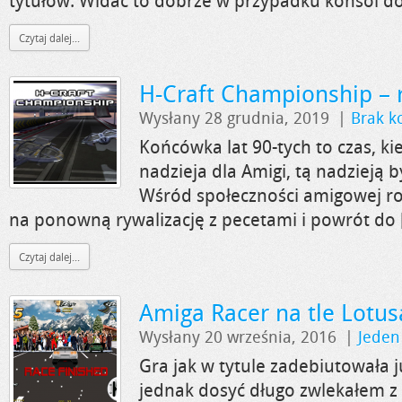
tytułów. Widać to dobrze w przypadku konsol do
Czytaj dalej...
H-Craft Championship – 
Wysłany 28 grudnia, 2019
|
Brak k
Końcówka lat 90-tych to czas, ki
nadzieja dla Amigi, tą nadzieją b
Wśród społeczności amigowej rod
na ponowną rywalizację z pecetami i powrót do 
Czytaj dalej...
Amiga Racer na tle Lotus
Wysłany 20 września, 2016
|
Jeden
Gra jak w tytule zadebiutowała 
jednak dosyć długo zwlekałem z 