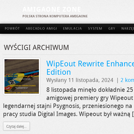
AMIGAONE ZONE
POLSKA STRONA KOMPUTERA AMIGAONE
POWRÓT
ABECADŁO AMIGI
EMULACJA
SYSTEM
GRY
NARZĘ
WYŚCIGI ARCHIWUM
WipEout Rewrite Enhanc
Edition
Wysłany 11 listopada, 2024
|
2 ko
8 listopada minęło dokładnie 2
amigowej premiery gry Wipeout 
legendarnej stajni Psygnosis, przeniesionego na
pracy studia Digital Images. Wipeout był ważną 
Czytaj dalej...