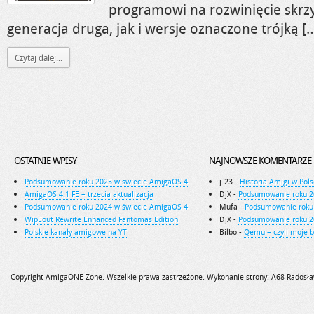
programowi na rozwinięcie skrz
generacja druga, jak i wersje oznaczone trójką [
Czytaj dalej...
OSTATNIE WPISY
NAJNOWSZE KOMENTARZE
Podsumowanie roku 2025 w świecie AmigaOS 4
j-23
-
Historia Amigi w Pols
AmigaOS 4.1 FE – trzecia aktualizacja
DjX
-
Podsumowanie roku 2
Podsumowanie roku 2024 w świecie AmigaOS 4
Mufa
-
Podsumowanie roku
WipEout Rewrite Enhanced Fantomas Edition
DjX
-
Podsumowanie roku 2
Polskie kanały amigowe na YT
Bilbo
-
Qemu – czyli moje 
Copyright AmigaONE Zone. Wszelkie prawa zastrzeżone. Wykonanie strony:
A68
Radosła