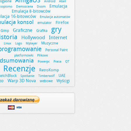
AmigaOS
igaone
Android
Atari
Emulacja
asopismo
Demoscena
Doom
Emulacja 8-bitowców
lacja 16-bitowców
Emulacja automatów
ulacja konsol
Firefox
emulator
gry
Graficzne
Gimp
Grafika
istoria
Hollywood
Internet
Muzyczne
Linux
Logo
Mplayer
programowanie
Personal Paint
platformówki
Plikowe
dsumowania
Powerpc
Prasa
QT
Recenzje
RetroKomp
ketchBlock
UAE
Spotkanie
Timberwolf
Warp 3D Nova
Wyścigi
webowe
3D