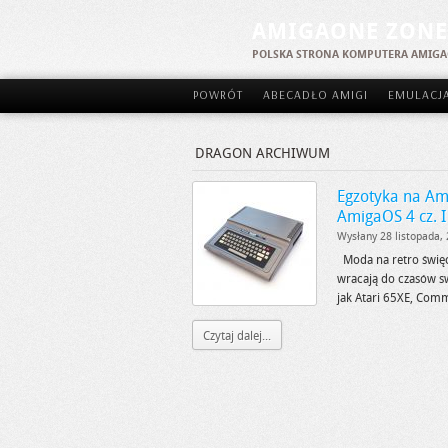
AMIGAONE ZONE
POLSKA STRONA KOMPUTERA AMIG
POWRÓT
ABECADŁO AMIGI
EMULACJ
DRAGON ARCHIWUM
Egzotyka na Am
AmigaOS 4 cz. I
Wysłany 28 listopada,
Moda na retro święc
wracają do czasów s
jak Atari 65XE, Com
Czytaj dalej...