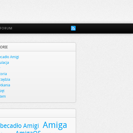
FORUM
ORIE
cadło Amigi
lacja
y
toria
zędzia
tkania
zęt
stem
Amiga
becadło Amigi