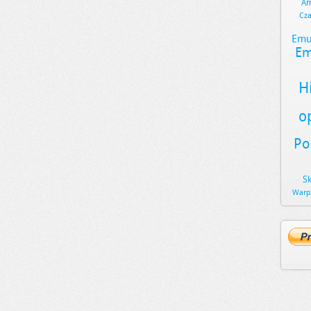
Am
Cz
Emu
Em
H
o
Po
S
Warp