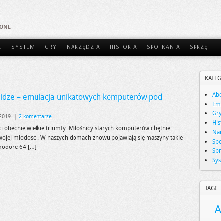
AONE
A
SYSTEM
GRY
NARZĘDZIA
HISTORIA
SPOTKANIA
SPRZĘT
KATEG
Abe
idze – emulacja unikatowych komputerów pod
Emu
Gr
 2019
|
2 komentarze
His
i obecnie wielkie triumfy. Miłośnicy starych komputerów chętnie
Nar
wojej młodości. W naszych domach znowu pojawiają się maszyny takie
Spo
modore 64 […]
Spr
Sy
TAGI
A