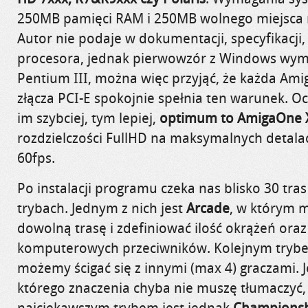
250MB
pamięci RAM i
250MB
wolnego miejsca 
Autor nie podaje w dokumentacji, specyfikacji
procesora, jednak pierwowzór z Windows wym
Pentium III, można więc przyjąć, że każda Am
złącza
PCI-E
spokojnie spełnia ten warunek. Oc
im szybciej, tym lepiej,
optimum to AmigaOne 
rozdzielczości FullHD na maksymalnych detalac
60fps.
Po instalacji programu czeka nas blisko 30 tra
trybach. Jednym z nich jest
Arcade
, w którym 
dowolną trasę i zdefiniować ilość okrążeń ora
komputerowych przeciwników. Kolejnym tryb
możemy ścigać się z innymi (
max
4) graczami. J
którego znaczenia chyba nie muszę tłumaczyć
najciekawszym trybem jest jednak
Champions