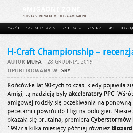
AMIGAONE ZONE
POLSKA STRONA KOMPUTERA AMIGAONE
POWRÓT
ABECADŁO AMIGI
EMULACJA
SYSTEM
GRY
NARZĘ
H-Craft Championship – recenzj
AUTOR
MUFA
–
28 GRUDNIA, 2019
OPUBLIKOWANY W:
GRY
Końcówka lat
90-tych
to czas, kiedy pojawiła s
Amigi, tą nadzieją były
akceleratory
PPC
. Wśró
amigowej
rodziły się oczekiwania na ponowną r
pecetami i powrót do I ligi na polu gier. Nieste
okazała się brutalna, premiera
Cyberstormów
1997r a kilka miesięcy później również
Blizzar