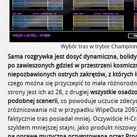
Wybór tras w trybie Champion
Sama rozgrywka jest dosyć dynamiczna, bolidy 
po zawieszonych gdzieś w przestrzeni kosmiczn
niepozbawionych ostrych zakrętów, z których 
czego można się przyczepić to mała różnorodno
strony jest ich aż 28, z drugiej
wszystkie osadz
podobnej scenerii
, co powoduje uczucie zdec
zróżnicowania niż w przypadku WipeOuta 2097,
faktycznie tras posiadał mniej. Oczywiście
H-Cr
szyldem mniejszej stajni, jako produkt niszowy
na oprawę muzyczną przygotowaną przez Prod