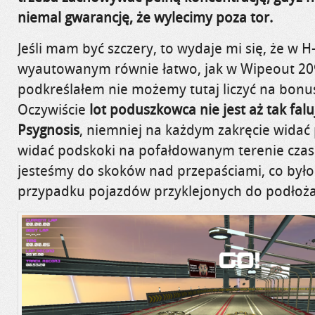
niemal gwarancję, że wylecimy poza tor.
Jeśli mam być szczery, to wydaje mi się, że w
H-
wyautowanym równie łatwo, jak w
Wipeout
209
podkreślałem nie możemy tutaj liczyć na bonus
Oczywiście
lot poduszkowca nie jest aż tak falu
Psygnosis
, niemniej na każdym zakręcie widać
widać podskoki na pofałdowanym terenie czas
jesteśmy do skoków nad przepaściami, co był
przypadku pojazdów przyklejonych do podłoża