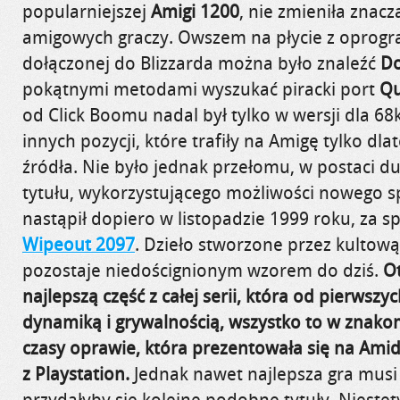
popularniejszej
Amigi 1200
, nie zmieniła znacz
amigowych
graczy. Owszem na płycie z opro
dołączonej do Blizzarda można było znaleźć
D
pokątnymi metodami wyszukać piracki port
Q
od
Click
Boomu nadal był tylko w wersji dla 68k)
innych pozycji, które trafiły na Amigę tylko dl
źródła. Nie było jednak przełomu, w postaci 
tytułu, wykorzystującego możliwości nowego s
nastąpił dopiero w listopadzie 1999 roku, za 
Wipeout
2097
. Dzieło stworzone przez kultową
pozostaje niedoścignionym wzorem do dziś.
O
najlepszą część z całej serii, która od pierwsz
dynamiką i
grywalnością
, wszystko to w znakom
czasy oprawie, która prezentowała się na Amidz
z
Playstation
.
Jednak nawet najlepsza gra musi s
przydałyby się kolejne podobne tytuły. Niestety