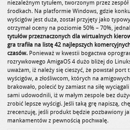
niezależnym tytułem, tworzonym przez zespół
środkach. Na platformie Windows, gdzie konku
wyścigów jest duża, został przyjęty jako typowy
otrzymał oceny na poziomie 50% – 70%, jedna
tytułów przeznaczonych dla wirtualnych kiero
gra trafiła na listę 42 najlepszych komercyjny
czasów.
Ponieważ w kwestii bogactwa oprogr
rozrywkowego AmigaOS 4 dużo bliżej do Linuk
uważam, iż należy się cieszyć, że powstał port 
wyścigów, a złośliwcom, których na
amigowych
brakowało, polecić by zamiast na siłę wyciągali
sami udowodnili, iż w małym zespole bez dużyc
zrobić lepsze wyścigi. Jeśli taką grę napiszą, chę
zrecenzuję, jeśli produkt
będzie pozbawiony ja
mankamentów z pewnością pochwalę.