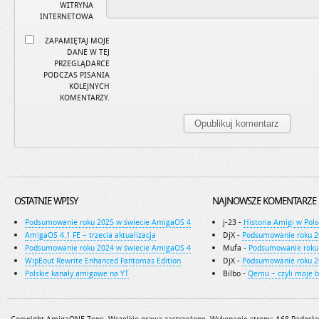
WITRYNA
INTERNETOWA
ZAPAMIĘTAJ MOJE
DANE W TEJ
PRZEGLĄDARCE
PODCZAS PISANIA
KOLEJNYCH
KOMENTARZY.
OSTATNIE WPISY
NAJNOWSZE KOMENTARZE
Podsumowanie roku 2025 w świecie AmigaOS 4
j-23
-
Historia Amigi w Pols
AmigaOS 4.1 FE – trzecia aktualizacja
DjX
-
Podsumowanie roku 2
Podsumowanie roku 2024 w świecie AmigaOS 4
Mufa
-
Podsumowanie roku
WipEout Rewrite Enhanced Fantomas Edition
DjX
-
Podsumowanie roku 2
Polskie kanały amigowe na YT
Bilbo
-
Qemu – czyli moje 
Copyright AmigaONE Zone. Wszelkie prawa zastrzeżone. Wykonanie strony:
A68
Radosła