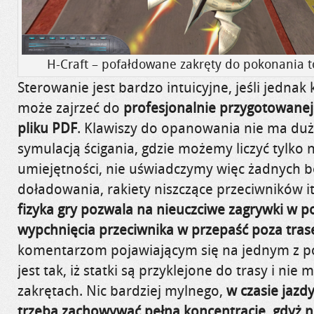
H-Craft – pofałdowane zakręty do pokonania t
Sterowanie jest bardzo intuicyjne, jeśli jednak
może zajrzeć do
profesjonalnie przygotowanej 
pliku
PDF
. Klawiszy do opanowania nie ma dużo
symulacją ścigania, gdzie możemy liczyć tylko 
umiejętności, nie uświadczymy więc żadnych 
doładowania, rakiety niszczące przeciwników i
fizyka gry pozwala na nieuczciwe zagrywki w p
wypchnięcia przeciwnika w przepaść poza tras
komentarzom pojawiającym się na jednym z po
jest tak, iż statki są przyklejone do trasy i ni
zakrętach. Nic bardziej mylnego,
w czasie jazdy
trzeba zachowywać pełną koncentrację, gdyż n