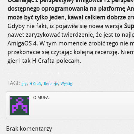
dostępnego oprogramowania na platformę Am
może być tylko jeden, kawał całkiem dobrze z
Gdyby nie fakt, iż pojawiła się nowa wersja
Sup
nawet zaryzykować twierdzenie, że jest to naj
AmigaOS 4. W tym momencie zrobić tego nie 
przekonacie się czytając kolejną recenzję.
Niem
gier i tak
H-Crafta
polecam.
,
,
,
TAGI:
gry
H-Craft
Recenzje
Wyścigi
O MUFA
Brak komentarzy