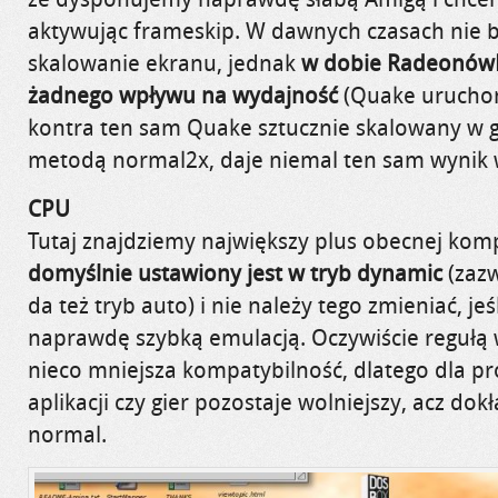
aktywując frameskip. W dawnych czasach nie b
skalowanie ekranu, jednak
w dobie RadeonówH
żadnego wpływu na wydajność
(Quake urucho
kontra ten sam Quake sztucznie skalowany w 
metodą normal2x, daje niemal ten sam wynik 
CPU
Tutaj znajdziemy największy plus obecnej kompi
domyślnie ustawiony jest w tryb dynamic
(zazw
da też tryb auto) i nie należy tego zmieniać, jeś
naprawdę szybką emulacją. Oczywiście regułą w 
nieco mniejsza kompatybilność, dlatego dla p
aplikacji czy gier pozostaje wolniejszy, acz dok
normal.