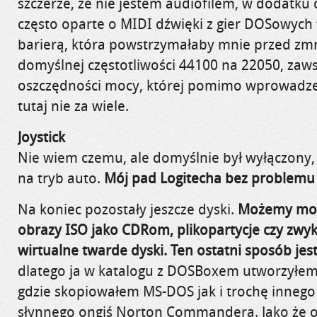
szczerze, że nie jestem audiofilem, w dodatku
często oparte o MIDI dźwięki z gier DOSowych t
barierą, która powstrzymałaby mnie przed zm
domyślnej częstotliwości 44100 na 22050, zaws
oszczędności mocy, której pomimo wprowadzen
tutaj nie za wiele.
Joystick
Nie wiem czemu, ale domyślnie był wyłączony,
na tryb auto.
Mój pad Logitecha bez problemu 
Na koniec pozostały jeszcze dyski.
Możemy mo
obrazy ISO jako CDRom, plikopartycje czy zwykł
wirtualne twarde dyski. Ten ostatni sposób jes
dlatego ja w katalogu z DOSBoxem utworzyłem
gdzie skopiowałem MS-DOS jak i trochę innego
słynnego ongiś Norton Commandera. Jako że o