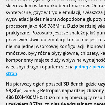
skierowałem w kierunku benchmarków. Od raz
syntetyczne, gdyż w trybie emulacji, zwłaszcza J
wyświetlać jakieś nieprawdopodobne głupoty t
procesora jako 486 786MHz.
Dużo bardziej wia
praktyczne
. Pozostało jeszcze znaleźć jakiś pu
przeciwieństwie do emulacji konsol nie jest to 
nie ma jednej wzorcowej konfiguracji. Klonów
mnóstwo, były różne płyty główne, chipsety, kar
komponenty mające duży wpływ na wydajnoś
więc zbyt długo i oparłem się na
jednej z pier
stron
.
Na pierwszy ogień poszedł
3D Bench
, gdzie
uz
58,8fps
, według
Retropals najbardziej zbliżony
486 DX4-100MHz
. Dużo mniej obiecujący rezul
uzyskałem 8.7fps
,
co plasuje wirtualnego pec