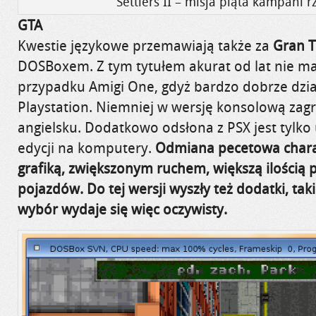
Settlers II – misja piąta kampani r
GTA
Kwestie językowe przemawiają także za
Gran T
DOSBoxem. Z tym tytułem akurat od lat nie m
przypadku Amigi One, gdyż bardzo dobrze dzi
Playstation. Niemniej w wersję konsolową zag
angielsku. Dodatkowo odsłona z PSX jest tyl
edycji na komputery.
Odmiana pecetowa charak
grafiką, zwiększonym ruchem, większą ilością 
pojazdów. Do tej wersji wyszły też dodatki, tak
wybór wydaje się więc oczywisty.