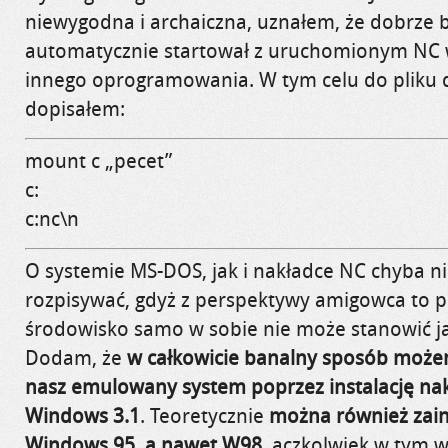
niewygodna i archaiczna, uznałem, że dobrze
automatycznie startował z uruchomionym NC w
innego oprogramowania. W tym celu do pliku 
dopisałem:
mount c „pecet”
c:
c:nc\n
O systemie MS-DOS, jak i nakładce NC chyba ni
rozpisywać, gdyż z perspektywy amigowca to 
środowisko samo w sobie nie może stanowić jak
Dodam, że
w całkowicie banalny sposób możem
nasz emulowany system poprzez instalację nakł
Windows 3.1
. Teoretycznie
można również zai
Windows 95, a nawet W98
, aczkolwiek w tym 