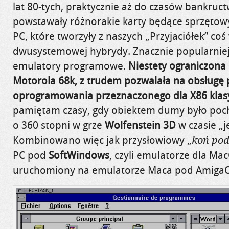
lat 80-tych, praktycznie aż do czasów bankr
powstawały różnorakie karty będące sprzęto
PC, które tworzyły z naszych „Przyjaciółek” coś
dwusystemowej hybrydy. Znacznie popularniej
emulatory programowe.
Niestety ograniczona
Motorola 68k, z trudem pozwalała na obsługę 
oprogramowania przeznaczonego dla X86 klas
pamiętam czasy, gdy obiektem dumy było poc
o 360 stopni w grze
Wolfenstein 3D
w czasie „j
Kombinowano więc jak przysłowiowy „
koń pod
PC pod
SoftWindows
, czyli emulatorze dla Mac
uruchomiony na emulatorze Maca pod Amiga