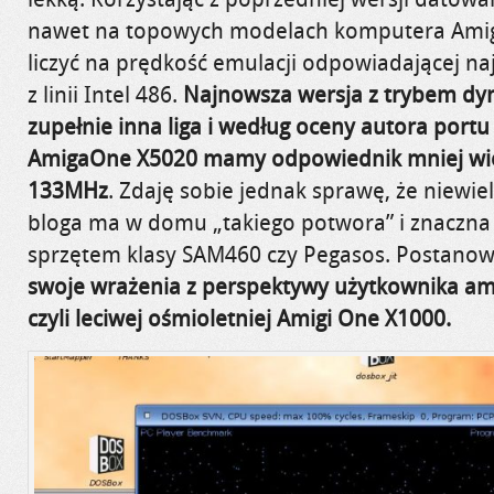
nawet na topowych modelach komputera Ami
liczyć na prędkość emulacji odpowiadającej 
z linii Intel 486.
Najnowsza wersja z trybem dy
zupełnie inna liga i według oceny autora port
AmigaOne X5020 mamy odpowiednik mniej wi
133MHz
. Zdaję sobie jednak sprawę, że niewiel
bloga ma w domu „takiego potwora” i znaczna
sprzętem klasy SAM460 czy Pegasos. Postano
swoje wrażenia z perspektywy użytkownika a
czyli leciwej ośmioletniej Amigi One X1000.