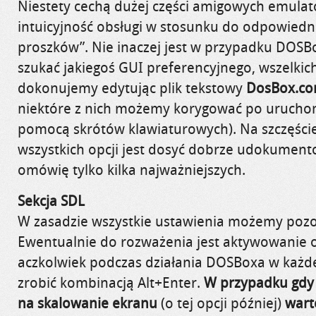
Niestety cechą dużej części amigowych emulat
intuicyjność obsługi w stosunku do odpowied
proszków”. Nie inaczej jest w przypadku DOSB
szukać jakiegoś GUI preferencyjnego, wszelkic
dokonujemy edytując plik tekstowy
DosBox.co
niektóre z nich możemy korygować po urucho
pomocą skrótów klawiaturowych). Na szczęści
wszystkich opcji jest dosyć dobrze udokument
omówię tylko kilka najważniejszych.
Sekcja SDL
W zasadzie wszystkie ustawienia możemy pozo
Ewentualnie do rozważenia jest aktywowanie op
aczkolwiek podczas działania DOSBoxa w każd
zrobić kombinacją Alt+Enter.
W przypadku gdy 
na skalowanie ekranu
(o tej opcji później)
wart