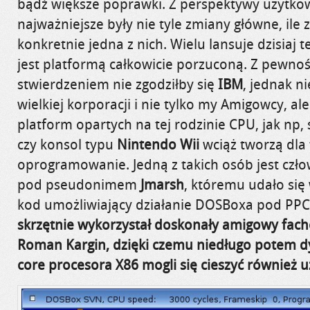
bądź większe poprawki. Z perspektywy użytko
najważniejsze były nie tyle zmiany główne, ile
konkretnie jedna z nich. Wielu lansuje dzisiaj 
jest platformą całkowicie porzuconą. Z pewnoś
stwierdzeniem nie zgodziłby się
IBM
, jednak ni
wielkiej korporacji i nie tylko my Amigowcy, ale
platform opartych na tej rodzinie CPU, jak np,
czy konsol typu
Nintendo Wii
wciąż tworzą dla 
oprogramowanie. Jedną z takich osób jest czło
pod pseudonimem
Jmarsh
, któremu udało si
kod umożliwiający działanie DOSBoxa pod PPC 
skrzętnie wykorzystał doskonały amigowy facho
Roman Kargin, dzięki czemu niedługo potem 
core procesora X86 mogli się cieszyć również 