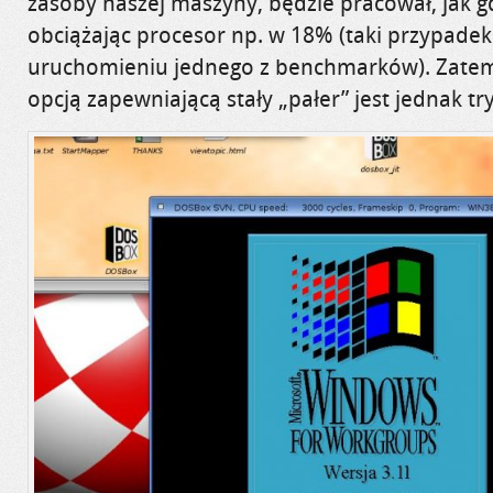
zasoby naszej maszyny, będzie pracował, jak g
obciążając procesor np. w 18% (taki przypadek 
uruchomieniu jednego z benchmarków). Zatem
opcją zapewniającą stały „pałer” jest jednak tr