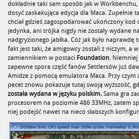
dokładnie taki sam sposób jak w Workbenchu,
dosyć zaskakująca edycja dla Maca. Zupełnie t
chciał gdzieś zagospodarować ukończony kod 
jedynka, ani trójka nigdy nie zostały wydane 
nadgryzionego jabłka. Cóż jak było naprawdę
fakt jest taki, że amigowcy zostali z niczym, a
zamiennikiem w postaci
Foundation
. Niemniej 
zapewne spora część fanów Settlersów już da
Amidze z pomocą emulatora Maca. Przy czym z
pecet znowu pokazuje tutaj swoją wyższość, g
została wydana w języku polskim.
Sama gra zad
procesorem na poziomie 486 33MHz, zatem s
niej podejść nawet na nieco słabszych konfigur