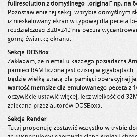
fullresolution z domyślnego „original” np. na 6
Pozostawienie tej sekcji w trybie domyślnym 
iż nieskalowany ekran w typowej dla peceta lo
rozdzielczości 320×240 nie będzie wycentrowa
górną ćwiartkę ekranu.
Sekcja DOSBox
Zakładam, że niemal u każdego posiadacza Am
pamięci RAM liczona jest dzisiaj w gigabajtach,
będzie wielką stratą dla pamięci operacyjnej je
wartość memsize dla emulowanego peceta z 
oczywiście ustawić więcej, lecz wielkość od 32M
zalecana przez autorów DOSBoxa.
Sekcja Render
Tutaj proponuję zostawić wszystko w trybie d
że dysponujemy naprawdę słabą Amigą i chcem