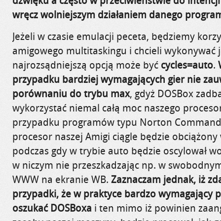
dźwięku a często w przeciwieństwie do intencj
wręcz wolniejszym działaniem danego progra
Jeżeli w czasie emulacji peceta, będziemy korz
amigowego multitaskingu i chcieli wykonywać j
najrozsądniejszą opcją może być
cycles=auto
.
przypadku bardziej wymagających gier nie za
porównaniu do trybu max
, gdyż DOSBox zadba
wykorzystać niemal całą moc naszego proceso
przypadku programów typu Norton Commander
procesor naszej Amigi ciągle będzie obciążon
podczas gdy w trybie auto będzie oscylował w
w niczym nie przeszkadzając np. w swobodnym
WWW na ekranie WB.
Zaznaczam jednak, iż zda
przypadki, że w praktyce bardzo wymagający p
oszukać DOSBoxa
i ten mimo iż powinien za