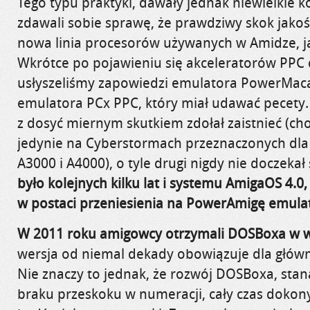
Tego typu praktyki, dawały jednak niewielkie ko
zdawali sobie sprawę, że prawdziwy skok jako
nowa linia procesorów używanych w Amidze, ja
Wkrótce po pojawieniu się akceleratorów PPC d
usłyszeliśmy zapowiedzi emulatora PowerMaca
emulatora PCx PPC, który miał udawać pecety. O
z dosyć miernym skutkiem zdołał zaistnieć (ch
jedynie na Cyberstormach przeznaczonych dl
A3000 i A4000), o tyle drugi nigdy nie doczekał s
było kolejnych kilku lat i systemu AmigaOS 4.0,
w postaci przeniesienia na PowerAmigę emula
W 2011 roku amigowcy otrzymali DOSBoxa w we
wersja od niemal dekady obowiązuje dla główn
Nie znaczy to jednak, że rozwój DOSBoxa, sta
braku przeskoku w numeracji, cały czas doko