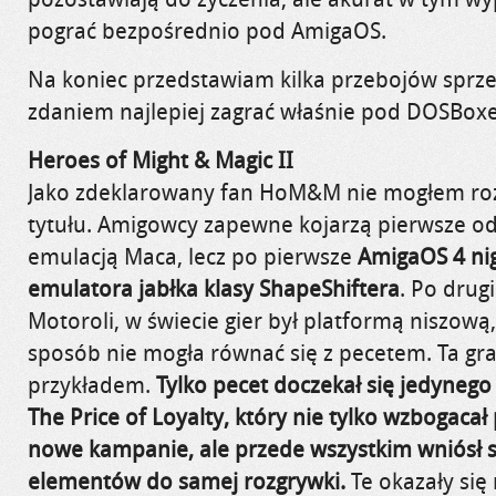
pograć bezpośrednio pod AmigaOS.
Na koniec przedstawiam kilka przebojów sprze
zdaniem najlepiej zagrać właśnie pod DOSBox
Heroes of Might & Magic II
Jako zdeklarowany fan HoM&M nie mogłem ro
tytułu. Amigowcy zapewne kojarzą pierwsze odsł
emulacją Maca, lecz po pierwsze
AmigaOS 4 nig
emulatora jabłka klasy ShapeShiftera
. Po drug
Motoroli, w świecie gier był platformą niszową
sposób nie mogła równać się z pecetem. Ta gra
przykładem.
Tylko pecet doczekał się jedynego
The Price of Loyalty, który nie tylko wzbogaca
nowe kampanie, ale przede wszystkim wniósł 
elementów do samej rozgrywki.
Te okazały się 