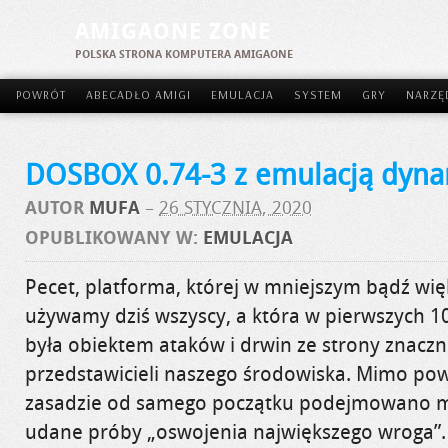
AMIGAONE ZONE
POLSKA STRONA KOMPUTERA AMIGAONE
POWRÓT
ABECADŁO AMIGI
EMULACJA
SYSTEM
GRY
NARZĘ
DOSBOX 0.74-3 z emulacją dyn
AUTOR
MUFA
–
26 STYCZNIA, 2020
OPUBLIKOWANY W:
EMULACJA
Pecet, platforma, której w mniejszym bądź wi
używamy dziś wszyscy, a która w pierwszych 10
była obiektem ataków i drwin ze strony znaczne
przedstawicieli naszego środowiska. Mimo pow
zasadzie od samego początku podejmowano mn
udane próby „oswojenia największego wroga”.