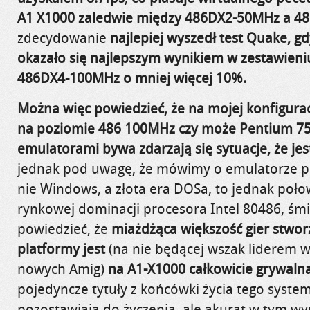
A1 X1000 zaledwie między 486DX2-50MHz a 4
zdecydowanie
najlepiej wyszedł test Quake, g
okazało się najlepszym wynikiem w zestawieni
486DX4-100MHz o mniej więcej 10%.
Można więc powiedzieć, że na mojej konfigurac
na poziomie 486 100MHz czy może Pentium 75Mh
emulatorami bywa zdarzają się sytuacje, że jest
jednak pod uwagę, że mówimy o emulatorze p
nie Windows, a złota era DOSa, to jednak połow
rynkowej dominacji procesora Intel 80486, śm
powiedzieć, że
miażdżąca większość gier stwor
platformy jest
(na nie będącej wszak liderem 
nowych Amig)
na A1-X1000 całkowicie grywaln
pojedyncze tytuły z końcówki życia tego syste
pozostawiają do życzenia, ale akurat w tym 