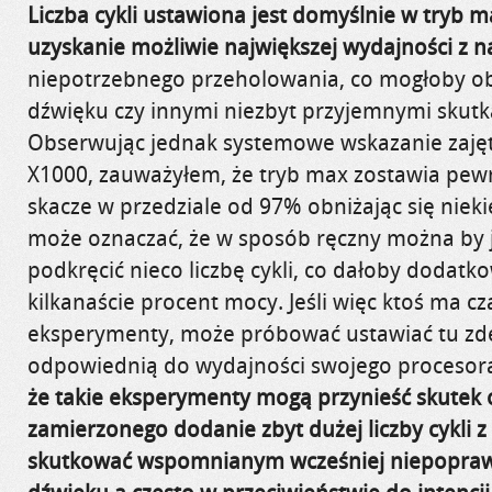
Liczba cykli ustawiona jest domyślnie w tryb 
uzyskanie możliwie największej wydajności z na
niepotrzebnego przeholowania, co mogłoby ob
dźwięku czy innymi niezbyt przyjemnymi skut
Obserwując jednak systemowe wskazanie zajęt
X1000, zauważyłem, że tryb max zostawia pewn
skacze w przedziale od 97% obniżając się niek
może oznaczać, że w sposób ręczny można by j
podkręcić nieco liczbę cykli, co dałoby dodatko
kilkanaście procent mocy. Jeśli więc ktoś ma cz
eksperymenty, może próbować ustawiać tu zdef
odpowiednią do wydajności swojego procesor
że takie eksperymenty mogą przynieść skutek
zamierzonego dodanie zbyt dużej liczby cykli 
skutkować wspomnianym wcześniej niepopr