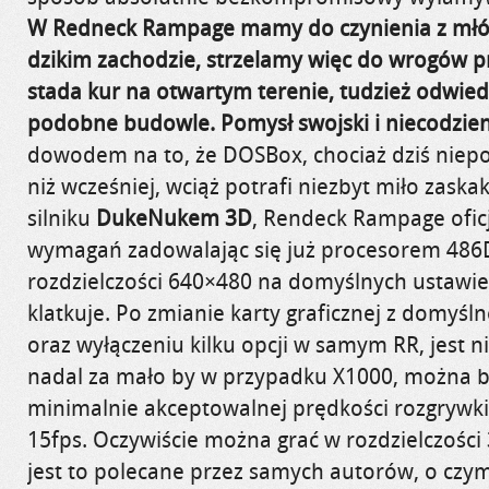
W Redneck Rampage mamy do czynienia z młó
dzikim zachodzie, strzelamy więc do wrogów pr
stada kur na otwartym terenie, tudzież odwied
podobne budowle. Pomysł swojski i niecodzie
dowodem na to, że DOSBox, chociaż dziś niep
niż wcześniej, wciąż potrafi niezbyt miło zaska
silniku
DukeNukem 3D
, Rendeck Rampage oficj
wymagań zadowalając się już procesorem 486
rozdzielczości 640×480 na domyślnych ustawie
klatkuje. Po zmianie karty graficznej z domyśln
oraz wyłączeniu kilku opcji w samym RR, jest ni
nadal za mało by w przypadku X1000, można by
minimalnie akceptowalnej prędkości rozgrywki
15fps. Oczywiście można grać w rozdzielczości
jest to polecane przez samych autorów, o czy