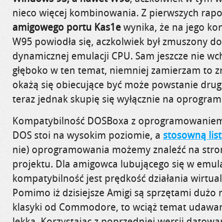
nieco więcej kombinowania. Z pierwszych rap
amigowego portu Kas1e
wynika, że na jego konf
W95 powiodła się, aczkolwiek był zmuszony do
dynamicznej emulacji CPU. Sam jeszcze nie wc
głęboko w ten temat, niemniej zamierzam to zrob
okażą się obiecujące być może powstanie druga
teraz jednak skupię się wyłącznie na oprog
Kompatybilność DOSBoxa z oprogramowaniem
DOS stoi na wysokim poziomie, a
stosowną lis
nie) oprogramowania możemy znaleźć na str
projektu. Dla amigowca lubującego się w emula
kompatybilność jest prędkość działania wirtua
Pomimo iż dzisiejsze Amigi są sprzętami dużo 
klasyki od Commodore, to wciąż temat udawan
lekką. Korzystając z poprzedniej wersji datowa